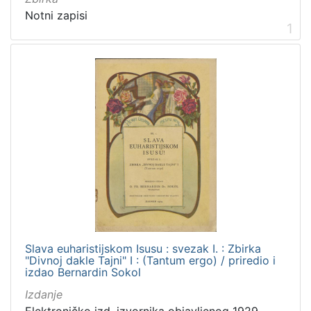
]
Notni zapisi
1
Nakladnička
cjelina
Digitalizirana zagrebačka baština
3
Iz opusa fra Bernardina Sokola
2
[
2
]
Prava
Javno dobro
1
Zaštićeno autorskim pravom
1
Slava euharistijskom Isusu : svezak I. : Zbirka
"Divnoj dakle Tajni" I : (Tantum ergo) / priredio i
izdao Bernardin Sokol
Izdanje
[
Elektroničko izd. izvornika objavljenog 1929.