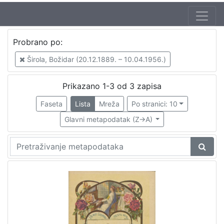
Autor
Probrano po:
Širola, Božidar (20.12.1889. – 10.04.1956.)
3
Širola, Božidar (20.12.1889. – 10.04.1956.)
Odak, Krsto (20.03.1888. – 04.11.1965)
1
Refice, Licinio (12.02.1883. – 11.09.1954.)
1
Prikazano 1-3 od 3 zapisa
Rossatti
1
Faseta
Lista
Mreža
Po stranici: 10
Glavni metapodatak (Z->A)
[
4
]
Izdavač
Knjižnice grada Zagreba
3