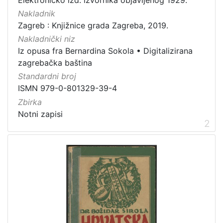
2
]
Nakladnik
Zagreb : Knjižnice grada Zagreba, 2019.
Vrsta
Nakladnički niz
građe
Iz opusa fra Bernardina Sokola
•
Digitalizirana
notna građa
3
zagrebačka baština
Standardni broj
ISMN 979-0-801329-39-4
[
Zbirka
1
Notni zapisi
]
2
Zbirka
Notni zapisi
3
[
1
]