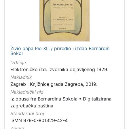
[
1
]
Jezik
hrvatski
1
Živio papa Pio XI.! / priredio i izdao Bernardin
Sokol
[
Izdanje
1
Elektroničko izd. izvornika objavljenog 1929.
]
Nakladnik
Mjesto
Zagreb : Knjižnice grada Zagreba, 2019.
izdanja
Nakladnički niz
Zagreb
3
Iz opusa fra Bernardina Sokola
•
Digitalizirana
zagrebačka baština
Standardni broj
[
ISMN 979-0-801329-42-4
1
Zbirka