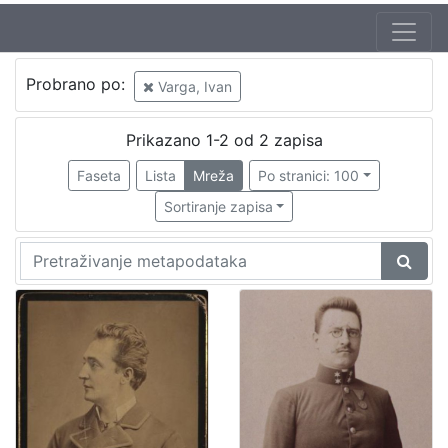
Autor
Probrano po:
Varga, Ivan
Varga, Gjuro
2
Varga, Ivan
2
Prikazano 1-2 od 2 zapisa
Faseta
Lista
Mreža
Po stranici: 100
Sortiranje zapisa
[
2
]
Izdavač
Knjižnice grada Zagreba
1
[
1
]