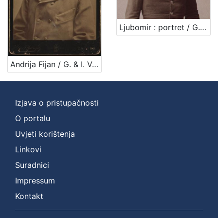
Jezik
hrvatski
2
Ljubomir : portret / G. u. I. Varga
Andrija Fijan / G. & I. Varga
[
1
]
Izjava o pristupačnosti
Mjesto
izdanja
O portalu
Zagreb
2
Uvjeti korištenja
Linkovi
Suradnici
[
Impressum
1
]
Kontakt
Nakladnička