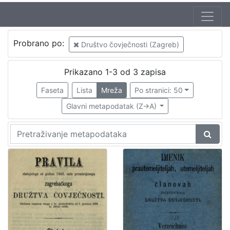
Izdavač
Probrano po:
Društvo čovječnosti (Zagreb)
Knjižnice grada Zagreba
1
Prikazano 1-3 od 3 zapisa
Faseta
Lista
Mreža
Po stranici: 50
[
1
Glavni metapodatak (Z->A)
]
Jezik
njemački
2
[
1
]
Mjesto