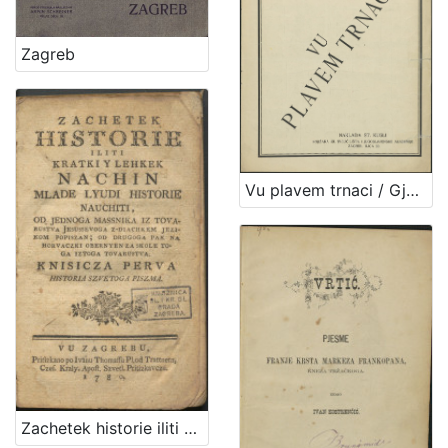
Zagreb
Vu plavem trnaci / Gjuro Prejac
Zachetek historie iliti Kratki y lehkek nachin mlade lyudi historie nauchiti : knisicza perva : historia Szvetoga Piszma / od Jednoga Massnika iz Tovarustva Jesussevoga z-diachkem jezikom popiszan ; od drugoga pak na horvaczki obernyen za skole toga iztoga tovarustva