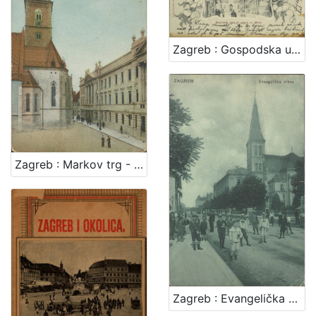
Zagreb : Gospodska ulica sa crkvom sv. Marka
Zagreb : Markov trg - Kr. sabor
Zagreb : Evangelička crkva