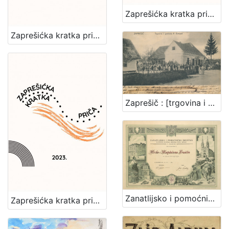
Zaprešićka kratka priča 2024. : nagrađene i pohvaljene priče
Zaprešićka kratka priča 2025. : nagrađene i pohvaljene priče
Zaprešič : [trgovina i gostiona F. Ermann]
Zanatlijsko i pomoćničko društvo za podporu bolestnika, nemoćnika, udova i siročadi : [povelja]
Zaprešićka kratka priča 2023. : nagrađene i pohvaljene priče