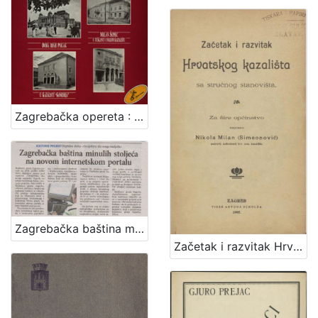
Zagrebačka opereta : 1900.-1960. : ulomci
Zagrebačka baština minulih stoljeća na novom internetskom portalu
Začetak i razvitak Hrvatskog kazališta sa stručnog stanovišta : za šire općinstvo / napisao Nikola Milan (Simeonović)