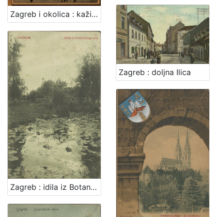
Zagreb i okolica : kažiput za urodjenike i strance : sa 43 slike i 2 nacrta / složio A. Hudovski
Zagreb : doljna Ilica
Zagreb : idila iz Botaničkog vrta