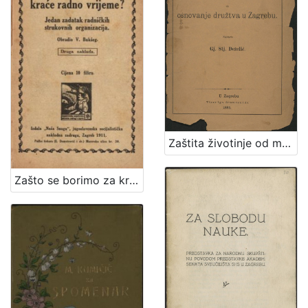
Zaštita životinje od mučenja : prinos za osnovanje družtva u Zagrebu / sastavio Gj. Stj. Dežalić
Zašto se borimo za kraće radno vrijeme? : jedan zadatak radničkih strukovnih organizacija / obradio V. Bukšeg