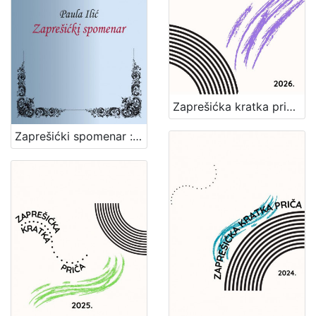
Zaprešićka kratka priča 2026. : nagrađene i pohvaljene priče
Zaprešićki spomenar : biserni kraluši seoske učiteljice / Paula Ilić