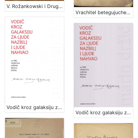
V. Rožankowski i Drug : litografički zavod, knjigo i kamenotiskara, tvornica etiketa : 1898-1913
Vrachitel betegujuche sivine tho jeszt Vrachtva za rogatu marhu, kermke, y mladinu / van dana najpervich po J. G. O. R. G. Z. ; vezda pako po F. G. O. K. Z. na obchinzku haszen
Vodič kroz galaksiju za ljude nazbilj i ljude nahvao : uz 500. obljetnicu rođnja Marina Držića / priredile Arijana Herceg Mićanović, Željka Mišcin
Vodič kroz galaksiju za ljude nazbilj i ljude nahvao / priredile Arijana Herceg Mićanović i Željka Miščin