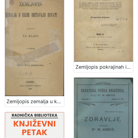
Zemljopis pokrajinah ilirskih iliti Ogledalo zemlje, na kojoj pribiva narod ilirsko-slavjanski sa opisanjem berdah, potokah, gradovah i znatniih mestah polag sadanjeg stališa, s kratkim dogodopisnim dodatkom i priloženim krajobrazom iliti mapom / od Dragutina Seljana
Zemljopis zemalja u kojih obitavaju Hrvati