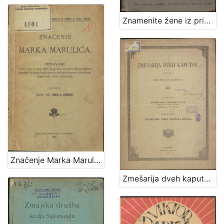
1
5
Znamenite žene iz priče i poviesti / sastavila Marija Jambrišakova
]
Značenje Marka Marulića : predavanje držano 7. stud. 1901. prigodom proslave 400-godišnjice hrvatske umjetne književnosti pred cjelokupnom omladinom zagrebačke realne gimnazije / govorio Nikola Andrić
Zmešarija dveh kaputov / sastavljena po Onufriusu Koprivi 1874. ; izdana na svetlo po Grišpinu Trbuhoviću sveto-petskom plebanušu na Bregani meseca lipnja godine 1885. posle Kristova poroda.