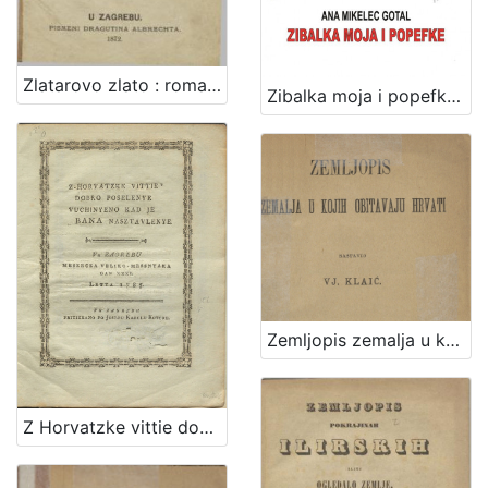
Zlatarovo zlato : roman iz prošlosti zagrebačke / napisao ga August Šenoa
Zibalka moja i popefke / Ana Mikelec Gotal
Zemljopis zemalja u kojih obitavaju Hrvati / sastavio Vj. Klaić
Z Horvatzke vittie dobro poselenye vuchinyeno kad je bana nasztavlenye : vu Zagrebu meszecza veliko-messnyaka dan XXXI. letta 1785