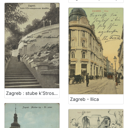
Zagreb : stube k'Strosmjerovom šetalištu
Zagreb - Ilica