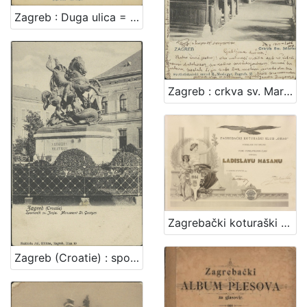
Zagreb : Duga ulica = Agram : Rue longue
Zagreb : crkva sv. Marka
Zagrebački koturaški klub "Orao"
Zagreb (Croatie) : spomenik sv. Jurja = monument St. Georges