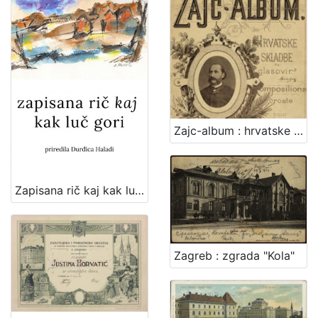
Zajc-album : hrvatske skladbe za glasovir
Zapisana rič kaj kak luč gori : zajednička zbirka poezije članova Udruge "Vladimir Maleković" / priredila Đurđica Haladi ; [tekstovi o pjesnicima Snježana Zrinjan]
Zagreb : zgrada "Kola"