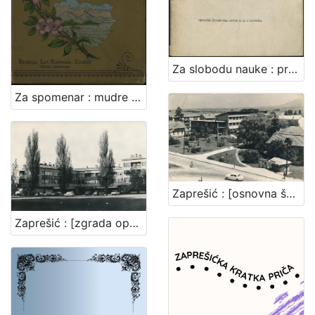
Za slobodu nauke : predstavka za Narodnu skupštinu povodom predstavke Akadem. senata Sveučilišta SHS u Zagrebu / [Branko Vodnik ... et al.]
Za spomenar : mudre izreke iz naše književnosti / pribrala Marija Kumičić. Zagreb, [1896]. [Knjiga]
Zaprešić : [osnovna škola u Zaprešiću]
Zaprešić : [zgrada općine]