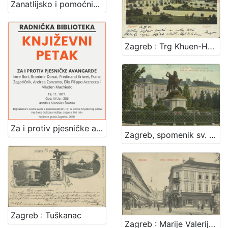
Zanatlijsko i pomoćničko društvo za podporu bolestnika, nemoćnika, udova i siročadi
Zagreb : Trg Khuen-Hedervary-jev = Agram : Place Khuen-Hedervary
Za i protiv pjesničke avangarde : Književni petak, dvorana u Novinarskom domu, 19. 11. 1971., br. 386 / Imre Bori, Branimir Donat, Ferdinand Kriwet, Vagn Steen, Franci Zagoričnik, Andrea Zanzotto, Ellio Philoppo Accrocca i Mladen Machiedo ; urednik Stanislav Škunca
Zagreb, spomenik sv. Jurja = Agram, monument de St. George
Zagreb : Tuškanac
Zagreb : Marije Valerije ulica