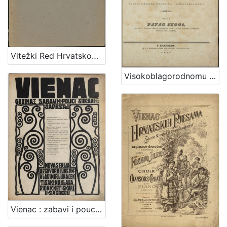
Vitežki Red Hrvatskoga Zmaja
Visokoblagorodnomu i presvetlomu ... Nikoli Zdenčaju od Zahromić grada, slavne varmedije Zagrebske velikomu županu, ... : prigodom uzvišenja na čast velikoga župana od strane njegovih ilirskih čestiteljah na znak visokoga poštovanja i domorodne ljubavi / pěva Pavao Stoos, ...
Vienac : zabavi i pouci : nova serija / odgovorni urednik Vladimir Lunaček