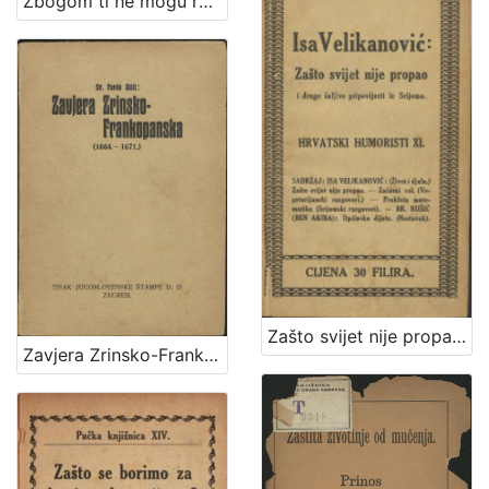
Zbogom ti ne mogu reći / Vlasta Janton
Zašto svijet nije propao i druge šaljive pripovijesti iz Srijema / Isa Velikanović
Zavjera Zrinsko-Frankopanska : (1664.-1671.) / Ferdo Šišić