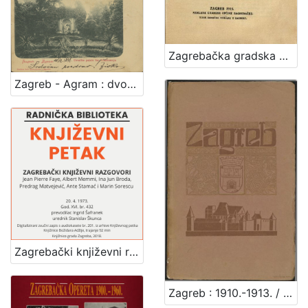
Zagrebačka gradska općina i njezin odnošaj prema Zagrebačkom električnom tramvaju dioničarskom društvu
Zagreb - Agram : dvorište palače bar. Vraniczanya
Zagrebački književni razgovori : Književni petak, dvorana u Novinarskom domu, 20. 4. 1973., br. 432 / Jean Pierre Faye ... [et al.] ; prevodilac Ingrid Šafranek ; urednik Stanislav Škunca
Zagreb : 1910.-1913. / [napisao Vjekoslav Klaić]