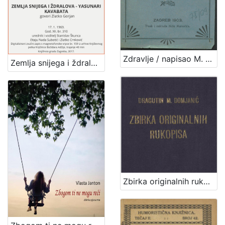
Zdravlje / napisao M. [Milan] Amruš
Zemlja snijega i ždralova - Yasunari Kavabata : Književni petak, 17. 1. 1969., dvorana u Medulićevoj 30 / govori Zlatko Gorjan ; čitaju Nada Subotić i Zlatko Crnković ; urednik i voditelj Stanislav Škunca
Zbirka originalnih rukopisa / Dragutin M. Domjanić