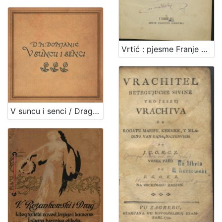
Vrtić : pjesme Franje Krsta markeza Frankopana, kneza Tržačkoga / izdao Ivan Kostrenčić
V suncu i senci / Dragutin M. Domjanić ; [zredila, nakinčila i z rukom na kamen napisala Olga Höcker]