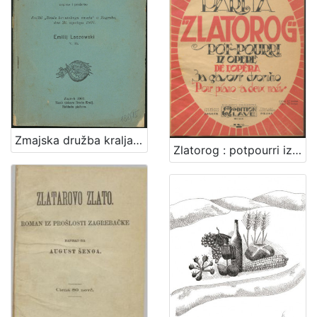
Zmajska družba kralja Sigismunda / napisao i predavao družbi "Braće hrvatskoga zmaja" u Zagrebu, dne 23. siječnja 1907. Emilij Laszowski
Zlatorog : potpourri iz opere : za glasovir dvoručno / Viktor Parma