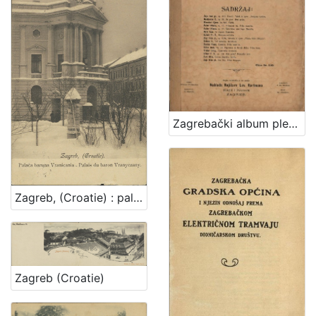
Zagrebački album plesova : za glasovir
Zagreb, (Croatie) : palača baruna Vranicania - palais du baron Vranyczany
Zagreb (Croatie)