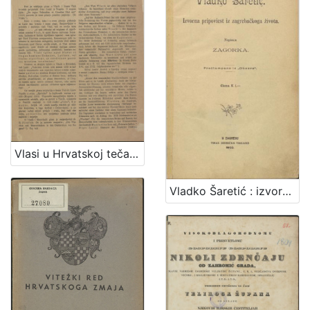
Vlasi u Hrvatskoj tečajem 14. i 15. stoljeća / [Vjekoslav Klaić]
Vladko Šaretić : izvorna pripoviest iz zagrebačkoga života / napisala Zagorka