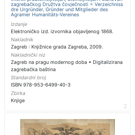
zagrebačkog Družtva čovječnosti = Verzeichniss
Zbirka
dre Urgründer, Gründer und Mitglieder des
Knjige
2
Agramer Humanitäts-Vereines
Grafička građa
1
Izdanje
Elektroničko izd. izvornika objavljenog 1868.
Nakladnik
Zagreb : Knjižnice grada Zagreba, 2009.
[
Nakladnički niz
2
Zagreb na pragu modernog doba
•
Digitalizirana
]
zagrebačka baština
Standardni broj
ISBN 978-953-6499-40-3
Zbirka
Knjige
2