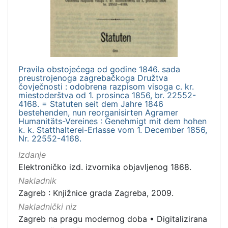
izdanja
Zagreb
3
Pravila obstojećega od godine 1846. sada
[
preustrojenoga zagrebačkoga Družtva
1
čovječnosti : odobrena razpisom visoga c. kr.
]
miestoderštva od 1. prosinca 1856, br. 22552-
4168. = Statuten seit dem Jahre 1846
Nakladnička
bestehenden, nun reorganisirten Agramer
cjelina
Humanitäts-Vereines : Genehmigt mit dem hohen
k. k. Statthalterei-Erlasse vom 1. December 1856,
Digitalizirana zagrebačka baština
3
Nr. 22552-4168.
Zagreb na pragu modernog doba
2
Izdanje
Priznanja zagrebačkih društava
1
Elektroničko izd. izvornika objavljenog 1868.
Nakladnik
Zagreb : Knjižnice grada Zagreba, 2009.
Nakladnički niz
[
Zagreb na pragu modernog doba
•
Digitalizirana
3