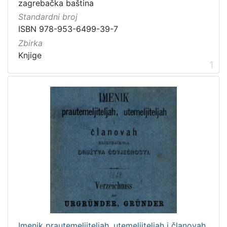
zagrebačka baština
]
Standardni broj
Prava
ISBN 978-953-6499-39-7
Javno dobro
1
Zbirka
Knjige
1
[
1
]
Vrsta
građe
knjiga
2
grafička građa
1
[
2
]
Imenik prautemeljiteljah, utemeljiteljah i članovah