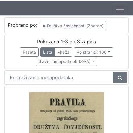
Izdavač
Probrano po:
Društvo čovječnosti (Zagreb)
Knjižnice grada Zagreba
1
Prikazano 1-3 od 3 zapisa
Faseta
Lista
Mreža
Po stranici: 100
[
1
Glavni metapodatak (Z->A)
]
Jezik
njemački
2
[
1
]
Mjesto