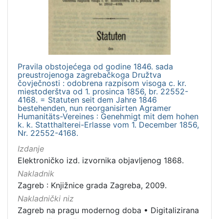
izdanja
Zagreb
3
Pravila obstojećega od godine 1846. sada
[
preustrojenoga zagrebačkoga Družtva
1
čovječnosti : odobrena razpisom visoga c. kr.
]
miestoderštva od 1. prosinca 1856, br. 22552-
4168. = Statuten seit dem Jahre 1846
Nakladnička
bestehenden, nun reorganisirten Agramer
cjelina
Humanitäts-Vereines : Genehmigt mit dem hohen
k. k. Statthalterei-Erlasse vom 1. December 1856,
Digitalizirana zagrebačka baština
3
Nr. 22552-4168.
Zagreb na pragu modernog doba
2
Izdanje
Priznanja zagrebačkih društava
1
Elektroničko izd. izvornika objavljenog 1868.
Nakladnik
Zagreb : Knjižnice grada Zagreba, 2009.
Nakladnički niz
[
Zagreb na pragu modernog doba
•
Digitalizirana
3