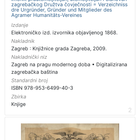
zagrebačkog Družtva čovječnosti = Verzeichniss
Zbirka
dre Urgründer, Gründer und Mitglieder des
Knjige
2
Agramer Humanitäts-Vereines
Grafička građa
1
Izdanje
Elektroničko izd. izvornika objavljenog 1868.
Nakladnik
Zagreb : Knjižnice grada Zagreba, 2009.
[
Nakladnički niz
2
Zagreb na pragu modernog doba
•
Digitalizirana
]
zagrebačka baština
Standardni broj
ISBN 978-953-6499-40-3
Zbirka
Knjige
2