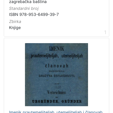
zagrebačka baština
]
Standardni broj
Prava
ISBN 978-953-6499-39-7
Javno dobro
1
Zbirka
Knjige
1
[
1
]
Vrsta
građe
knjiga
2
grafička građa
1
[
2
]
Imenik prautemeljiteljah, utemeljiteljah i članovah