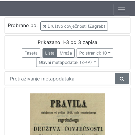
Izdavač
Probrano po:
Društvo čovječnosti (Zagreb)
Knjižnice grada Zagreba
1
Prikazano 1-3 od 3 zapisa
Faseta
Lista
Mreža
Po stranici: 10
[
1
Glavni metapodatak (Z->A)
]
Jezik
njemački
2
[
1
]
Mjesto