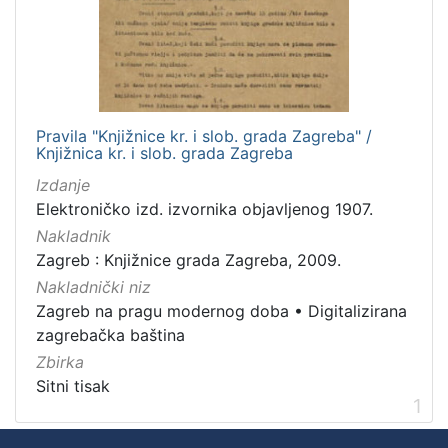
Nakladnička
cjelina
Zagreb na pragu modernog doba
1
Digitalizirana zagrebačka baština
1
Pravila "Knjižnice kr. i slob. grada Zagreba" /
Knjižnica kr. i slob. grada Zagreba
Izdanje
[
Elektroničko izd. izvornika objavljenog 1907.
2
]
Nakladnik
Zagreb : Knjižnice grada Zagreba, 2009.
Prava
Nakladnički niz
Javno dobro
1
Zagreb na pragu modernog doba
•
Digitalizirana
zagrebačka baština
Zbirka
[
Sitni tisak
1
1
]