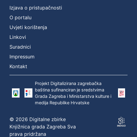
Vrsta
Izjava o pristupačnosti
građe
sitni tisak
1
O portalu
Uvjeti korištenja
Linkovi
[
Suradnici
1
Impressum
]
Kontakt
Zbirka
Sitni tisak
1
Projekt Digitalizirana zagrebačka
baština sufinanciran je sredstvima
Grada Zagreba i Ministarstva kulture i
[
medija Republike Hrvatske
1
]
© 2026 Digitalne zbirke
Knjižnica grada Zagreba Sva
prava pridržana