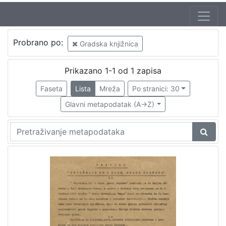
Izdavač
Probrano po:
Gradska knjižnica
Knjižnice grada Zagreba
1
Prikazano 1-1 od 1 zapisa
Faseta
Lista
Mreža
Po stranici: 30
[
1
Glavni metapodatak (A->Z)
]
Mjesto
izdanja
Zagreb
1
[
1
]