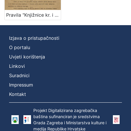
Nakladnička
cjelina
Pravila "Knjižnice kr. i slob. grada Zagreba" / Knjižnica kr. i slob. grada Zagreba
Zagreb na pragu modernog doba
1
Digitalizirana zagrebačka baština
1
Izjava o pristupačnosti
O portalu
[
Uvjeti korištenja
2
Linkovi
]
Suradnici
Prava
Impressum
Javno dobro
1
Kontakt
Projekt Digitalizirana zagrebačka
[
baština sufinanciran je sredstvima
1
Grada Zagreba i Ministarstva kulture i
]
medija Republike Hrvatske