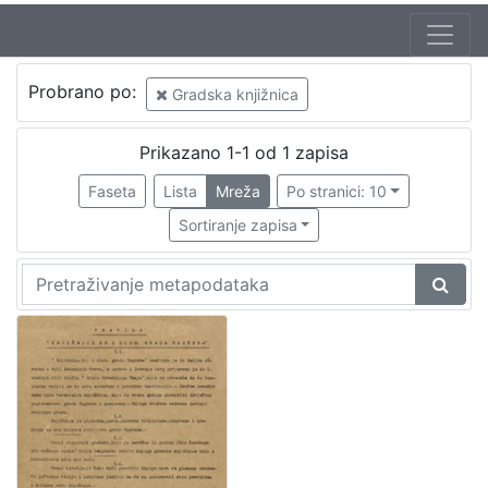
Izdavač
Probrano po:
Gradska knjižnica
Knjižnice grada Zagreba
1
Prikazano 1-1 od 1 zapisa
Faseta
Lista
Mreža
Po stranici: 10
[
1
Sortiranje zapisa
]
Mjesto
izdanja
Zagreb
1
[
1
]