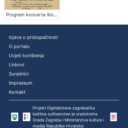
[
2
]
Program koncerta što ga priređuje mladež kr. dolnjogradske gimnazije u Zagrebu dne 24. studenoga 1897.
Vrsta
građe
sitni tisak
1
Izjava o pristupačnosti
O portalu
Uvjeti korištenja
[
Linkovi
1
Suradnici
]
Zbirka
Impressum
Sitni tisak
1
Kontakt
Projekt Digitalizirana zagrebačka
baština sufinanciran je sredstvima
[
Grada Zagreba i Ministarstva kulture i
1
medija Republike Hrvatske
]