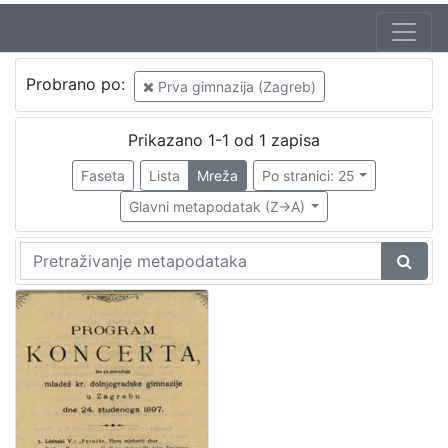
Mjesto
Probrano po:
Prva gimnazija (Zagreb)
izdanja
Zagreb
1
Prikazano 1-1 od 1 zapisa
Faseta
Lista
Mreža
Po stranici: 25
Glavni metapodatak (Z->A)
[
1
]
Nakladnička
cjelina
Zagreb na pragu modernog doba
1
Digitalizirana zagrebačka baština
1