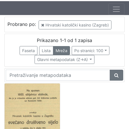
Mjesto
Probrano po:
Hrvatski katolički kasino (Zagreb)
izdanja
Zagreb
1
Prikazano 1-1 od 1 zapisa
Faseta
Lista
Mreža
Po stranici: 100
Glavni metapodatak (Z->A)
[
1
]
Nakladnička
cjelina
Zagreb na pragu modernog doba
1
Digitalizirana zagrebačka baština
1