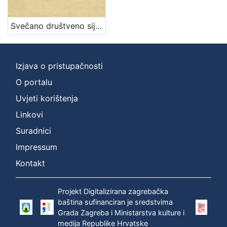
[
2
]
Svečano društveno sijelo / priređuje Hrvatski katolički kasino u Zagrebu
Vrsta
građe
sitni tisak
1
Izjava o pristupačnosti
O portalu
Uvjeti korištenja
[
Linkovi
1
Suradnici
]
Zbirka
Impressum
Sitni tisak
1
Kontakt
Projekt Digitalizirana zagrebačka
baština sufinanciran je sredstvima
[
Grada Zagreba i Ministarstva kulture i
1
medija Republike Hrvatske
]