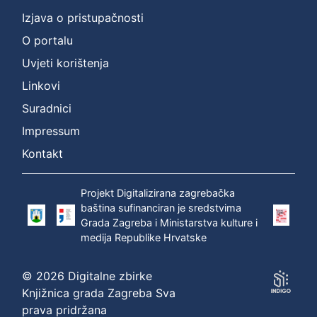
]
Izjava o pristupačnosti
Prava
O portalu
Javno dobro
1
Uvjeti korištenja
Linkovi
Suradnici
[
1
Impressum
]
Kontakt
Zbirka
Grafička građa
1
Projekt Digitalizirana zagrebačka
baština sufinanciran je sredstvima
Grada Zagreba i Ministarstva kulture i
medija Republike Hrvatske
[
1
]
© 2026 Digitalne zbirke
Knjižnica grada Zagreba Sva
prava pridržana