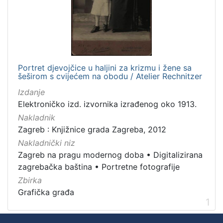
izdanja
Zagreb
1
Portret djevojčice u haljini za krizmu i žene sa
[
šeširom s cvijećem na obodu / Atelier Rechnitzer
1
]
Izdanje
Elektroničko izd. izvornika izrađenog oko 1913.
Nakladnička
cjelina
Nakladnik
Zagreb : Knjižnice grada Zagreba, 2012
Zagreb na pragu modernog doba
1
Nakladnički niz
Digitalizirana zagrebačka baština
1
Zagreb na pragu modernog doba
•
Digitalizirana
Portretne fotografije
1
zagrebačka baština
•
Portretne fotografije
Zbirka
Grafička građa
1
[
3