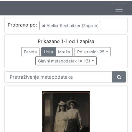
Izdavač
Probrano po:
Atelier Rechnitzer (Zagreb)
Knjižnice grada Zagreba
1
Prikazano 1-1 od 1 zapisa
Faseta
Lista
Mreža
Po stranici: 25
[
1
Glavni metapodatak (A->Z)
]
Jezik
njemački
1
[
1
]
Mjesto