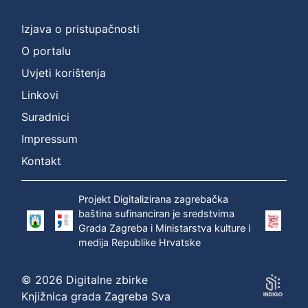
]
Prava
Izjava o pristupačnosti
Zaštićeno autorskim pravom
1
O portalu
Uvjeti korištenja
Linkovi
[
Suradnici
1
]
Impressum
Vrsta
Kontakt
građe
zvučna građa - neglazbena
1
Projekt Digitalizirana zagrebačka
baština sufinanciran je sredstvima
Grada Zagreba i Ministarstva kulture i
medija Republike Hrvatske
[
1
© 2026 Digitalne zbirke
]
Knjižnica grada Zagreba Sva
Zbirka