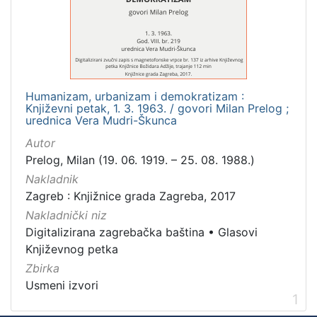
Mjesto
izdanja
Zagreb
1
Humanizam, urbanizam i demokratizam :
Književni petak, 1. 3. 1963. / govori Milan Prelog ;
[
urednica Vera Mudri-Škunca
1
Autor
]
Prelog, Milan (19. 06. 1919. – 25. 08. 1988.)
Nakladnička
Nakladnik
cjelina
Zagreb : Knjižnice grada Zagreba, 2017
Digitalizirana zagrebačka baština
1
Nakladnički niz
Glasovi Književnog petka
1
Digitalizirana zagrebačka baština
•
Glasovi
Književnog petka
Zbirka
Usmeni izvori
[
1
2