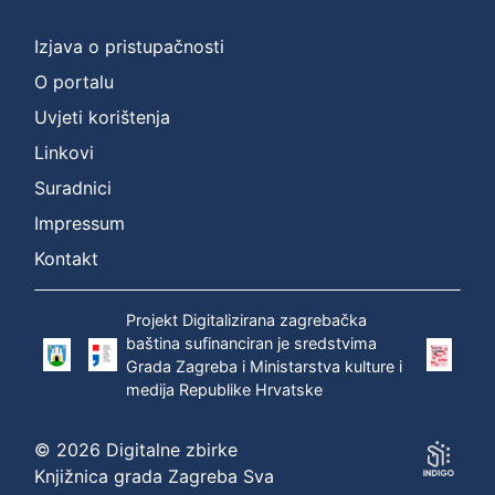
]
Prava
Izjava o pristupačnosti
Zaštićeno autorskim pravom
1
O portalu
Uvjeti korištenja
Linkovi
[
Suradnici
1
]
Impressum
Vrsta
Kontakt
građe
zvučna građa - neglazbena
1
Projekt Digitalizirana zagrebačka
baština sufinanciran je sredstvima
Grada Zagreba i Ministarstva kulture i
medija Republike Hrvatske
[
1
© 2026 Digitalne zbirke
]
Knjižnica grada Zagreba Sva
Zbirka