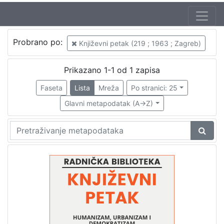
Autor
Probrano po:
Književni petak (219 ; 1963 ; Zagreb)
Mudri-Škunca, Vera
1
Prelog, Milan (19. 06. 1919. – 25. 08. 1988.)
1
Prikazano 1-1 od 1 zapisa
Faseta
Lista
Mreža
Po stranici: 25
Glavni metapodatak (A->Z)
[
2
]
Izdavač
Knjižnice grada Zagreba
1
[
1
]