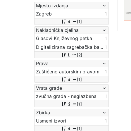
Mjesto izdanja
Zagreb
1
[1]
Nakladnička cjelina
Glasovi Književnog petka
1
Digitalizirana zagrebačka baština
1
[2]
Prava
Zaštićeno autorskim pravom
1
[1]
Vrsta građe
zvučna građa - neglazbena
1
[1]
Zbirka
Usmeni izvori
1
[1]