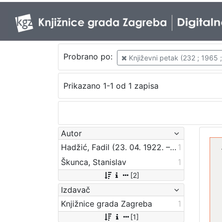
Probrano po:
Književni petak (232 ; 1965 
Prikazano 1-1 od 1 zapisa
Autor
Hadžić, Fadil (23. 04. 1922. – 3. 01. 2011.)
1
Škunca, Stanislav
1
[2]
Izdavač
Knjižnice grada Zagreba
1
[1]