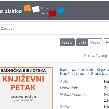
; Zagreb)
Faseta
Lista
Mreža
P
Ispeci pa - prešuti : Knjiže
Hadžić ; urednik Stanislav
Autor
Had
Nakladnik
Za
Nakladnički niz
Gl
za
Zbirka
Us