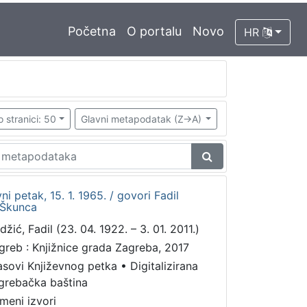
Početna
O portalu
Novo
HR
o stranici: 50
Glavni metapodatak (Z->A)
vni petak, 15. 1. 1965. / govori Fadil
 Škunca
žić, Fadil (23. 04. 1922. – 3. 01. 2011.)
greb : Knjižnice grada Zagreba, 2017
asovi Književnog petka
•
Digitalizirana
grebačka baština
meni izvori