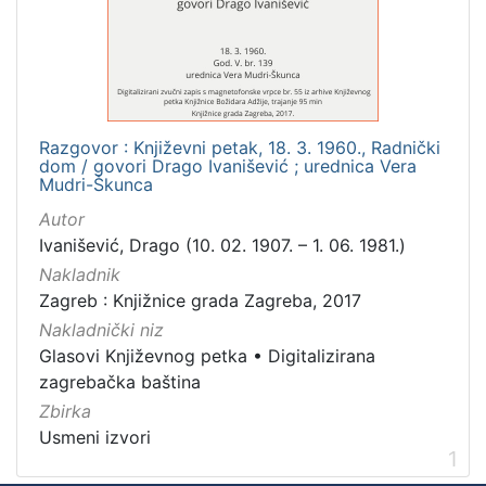
Mjesto
izdanja
Zagreb
1
Razgovor : Književni petak, 18. 3. 1960., Radnički
dom / govori Drago Ivanišević ; urednica Vera
[
Mudri-Škunca
1
Autor
]
Ivanišević, Drago (10. 02. 1907. – 1. 06. 1981.)
Nakladnička
Nakladnik
cjelina
Zagreb : Knjižnice grada Zagreba, 2017
Digitalizirana zagrebačka baština
1
Nakladnički niz
Glasovi Književnog petka
1
Glasovi Književnog petka
•
Digitalizirana
zagrebačka baština
Zbirka
Usmeni izvori
[
1
2