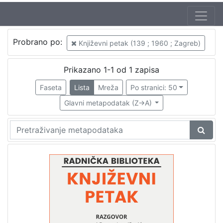
Autor
Probrano po:
Književni petak (139 ; 1960 ; Zagreb)
Mudri-Škunca, Vera
1
Ivanišević, Drago (10. 02. 1907. – 1. 06. 1981.)
1
Prikazano 1-1 od 1 zapisa
Faseta
Lista
Mreža
Po stranici: 50
Glavni metapodatak (Z->A)
[
2
]
Izdavač
Knjižnice grada Zagreba
1
[
1
]