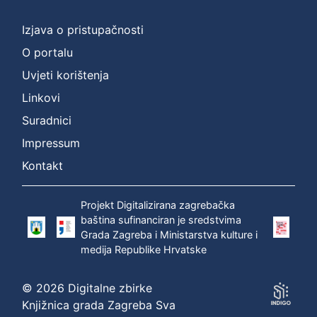
]
Prava
Izjava o pristupačnosti
Zaštićeno autorskim pravom
1
O portalu
Uvjeti korištenja
Linkovi
[
Suradnici
1
]
Impressum
Vrsta
Kontakt
građe
zvučna građa - neglazbena
1
Projekt Digitalizirana zagrebačka
baština sufinanciran je sredstvima
Grada Zagreba i Ministarstva kulture i
medija Republike Hrvatske
[
1
© 2026 Digitalne zbirke
]
Knjižnica grada Zagreba Sva
Zbirka