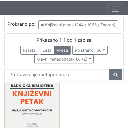
Autor
Probrano po:
Književni petak (244 ; 1965 ; Zagreb)
Škunca, Stanislav
1
Gotovac, Vlado (18. 9. 1930. – 7. 12. 2000.)
1
Prikazano 1-1 od 1 zapisa
Faseta
Lista
Mreža
Po stranici: 50
Glavni metapodatak (A->Z)
[
2
]
Izdavač
Knjižnice grada Zagreba
1
[
1
]