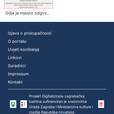
Mjesto
izdanja
Gdje je mjesto odgovornosti : Književni petak, 16. 4. 1965. / govori Vlado Gotovac ; urednik Stanislav Škunca
Zagreb
1
Izjava o pristupačnosti
O portalu
[
1
Uvjeti korištenja
]
Linkovi
Nakladnička
Suradnici
cjelina
Impressum
Digitalizirana zagrebačka baština
1
Glasovi Književnog petka
1
Kontakt
Projekt Digitalizirana zagrebačka
baština sufinanciran je sredstvima
[
Grada Zagreba i Ministarstva kulture i
2
medija Republike Hrvatske