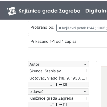
Probrano po:
Književni petak (244 ; 1965 
Prikazano 1-1 od 1 zapisa
Autor
Škunca, Stanislav
1
Gotovac, Vlado (18. 9. 1930. – 7. 12. 2000.)
1
[2]
Izdavač
Knjižnice grada Zagreba
1
[1]