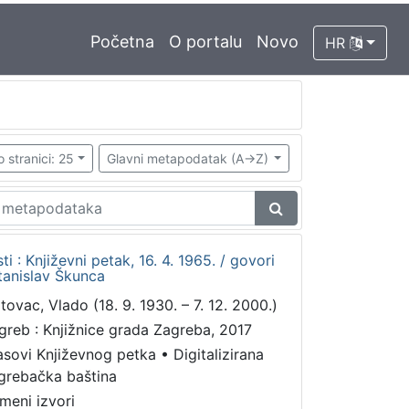
Početna
O portalu
Novo
HR
o stranici: 25
Glavni metapodatak (A->Z)
 : Književni petak, 16. 4. 1965. / govori
tanislav Škunca
tovac, Vlado (18. 9. 1930. – 7. 12. 2000.)
greb : Knjižnice grada Zagreba, 2017
asovi Književnog petka
•
Digitalizirana
grebačka baština
meni izvori