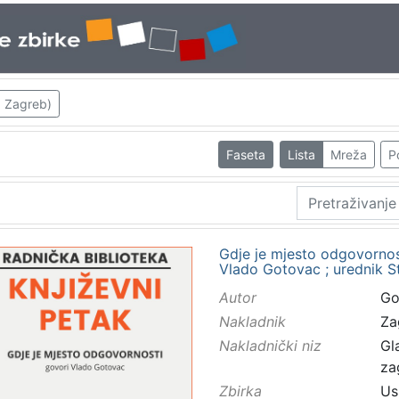
; Zagreb)
Faseta
Lista
Mreža
P
Gdje je mjesto odgovornosti
Vlado Gotovac ; urednik S
Autor
Go
Nakladnik
Za
Nakladnički niz
Gl
za
Zbirka
Us