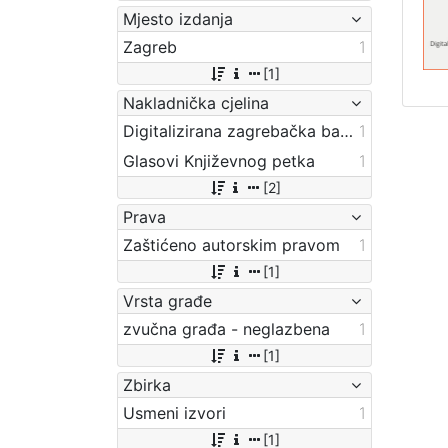
Mjesto izdanja
Zagreb
1
[1]
Nakladnička cjelina
Digitalizirana zagrebačka baština
1
Glasovi Književnog petka
1
[2]
Prava
Zaštićeno autorskim pravom
1
[1]
Vrsta građe
zvučna građa - neglazbena
1
[1]
Zbirka
Usmeni izvori
1
[1]