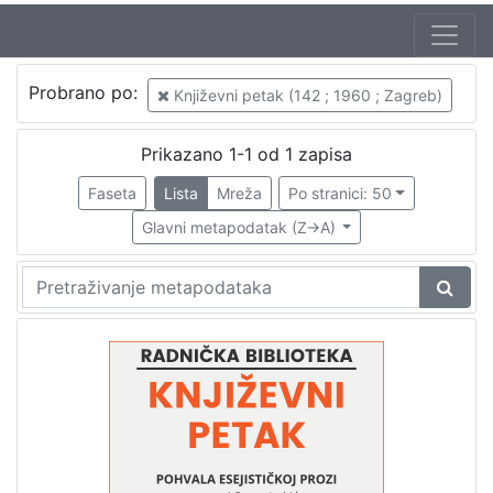
Autor
Probrano po:
Književni petak (142 ; 1960 ; Zagreb)
Mudri-Škunca, Vera
1
Lukić, Sveta (18. 10. 1931. – 31. 01. 1997.)
1
Prikazano 1-1 od 1 zapisa
Faseta
Lista
Mreža
Po stranici: 50
Glavni metapodatak (Z->A)
[
2
]
Izdavač
Knjižnice grada Zagreba
1
[
1
]