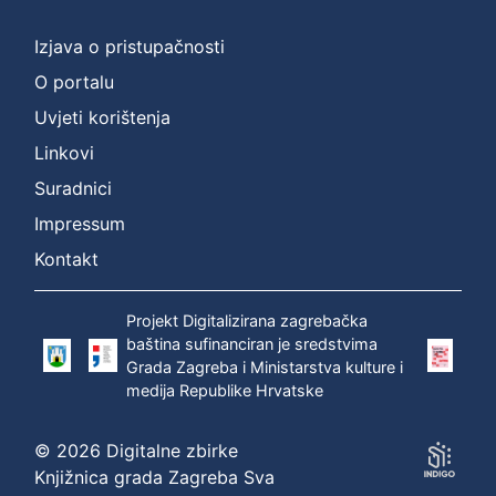
]
Prava
Izjava o pristupačnosti
Zaštićeno autorskim pravom
1
O portalu
Uvjeti korištenja
Linkovi
[
Suradnici
1
]
Impressum
Vrsta
Kontakt
građe
zvučna građa - neglazbena
1
Projekt Digitalizirana zagrebačka
baština sufinanciran je sredstvima
Grada Zagreba i Ministarstva kulture i
medija Republike Hrvatske
[
1
© 2026 Digitalne zbirke
]
Knjižnica grada Zagreba Sva
Zbirka