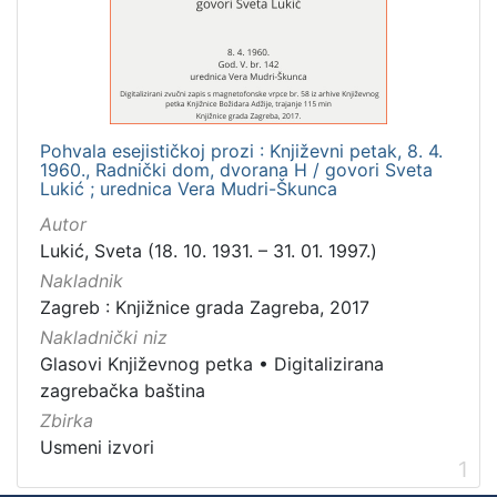
Mjesto
izdanja
Zagreb
1
Pohvala esejističkoj prozi : Književni petak, 8. 4.
1960., Radnički dom, dvorana H / govori Sveta
[
Lukić ; urednica Vera Mudri-Škunca
1
Autor
]
Lukić, Sveta (18. 10. 1931. – 31. 01. 1997.)
Nakladnička
Nakladnik
cjelina
Zagreb : Knjižnice grada Zagreba, 2017
Digitalizirana zagrebačka baština
1
Nakladnički niz
Glasovi Književnog petka
1
Glasovi Književnog petka
•
Digitalizirana
zagrebačka baština
Zbirka
Usmeni izvori
[
1
2