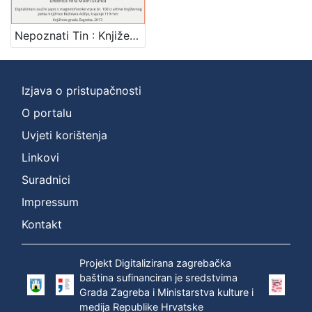
Mjesto
izdanja
Nepoznati Tin : Književni petak, 24. 2. 1961. / govori Miroslav Vaupotić ; urednica Vera Mudri-Škunca
Zagreb
1
Izjava o pristupačnosti
O portalu
[
1
Uvjeti korištenja
]
Linkovi
Nakladnička
Suradnici
cjelina
Impressum
Digitalizirana zagrebačka baština
1
Glasovi Književnog petka
1
Kontakt
Projekt Digitalizirana zagrebačka
baština sufinanciran je sredstvima
[
Grada Zagreba i Ministarstva kulture i
2
medija Republike Hrvatske