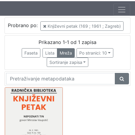
Autor
Probrano po:
Književni petak (169 ; 1961 ; Zagreb)
Mudri-Škunca, Vera
1
Vaupotić, Miroslav (22. 10. 1925. – 12. 06. 1981.)
1
Prikazano 1-1 od 1 zapisa
Faseta
Lista
Mreža
Po stranici: 10
Sortiranje zapisa
[
2
]
Izdavač
Knjižnice grada Zagreba
1
[
1
]