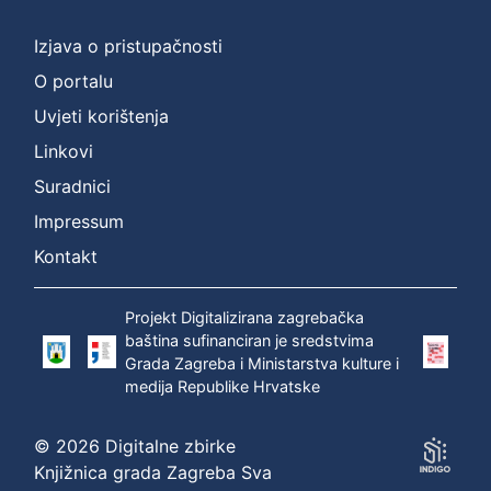
]
Prava
Izjava o pristupačnosti
Zaštićeno autorskim pravom
1
O portalu
Uvjeti korištenja
Linkovi
[
Suradnici
1
]
Impressum
Vrsta
Kontakt
građe
zvučna građa - neglazbena
1
Projekt Digitalizirana zagrebačka
baština sufinanciran je sredstvima
Grada Zagreba i Ministarstva kulture i
medija Republike Hrvatske
[
1
© 2026 Digitalne zbirke
]
Knjižnica grada Zagreba Sva
Zbirka