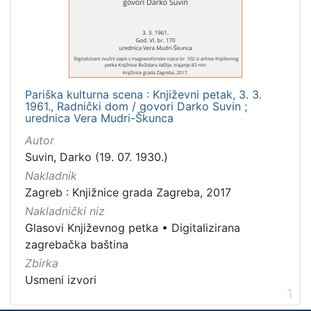
Mjesto
izdanja
Zagreb
1
Pariška kulturna scena : Književni petak, 3. 3.
1961., Radnički dom / govori Darko Suvin ;
[
urednica Vera Mudri-Škunca
1
Autor
]
Suvin, Darko (19. 07. 1930.)
Nakladnička
Nakladnik
cjelina
Zagreb : Knjižnice grada Zagreba, 2017
Digitalizirana zagrebačka baština
1
Nakladnički niz
Glasovi Književnog petka
1
Glasovi Književnog petka
•
Digitalizirana
zagrebačka baština
Zbirka
Usmeni izvori
[
1
2