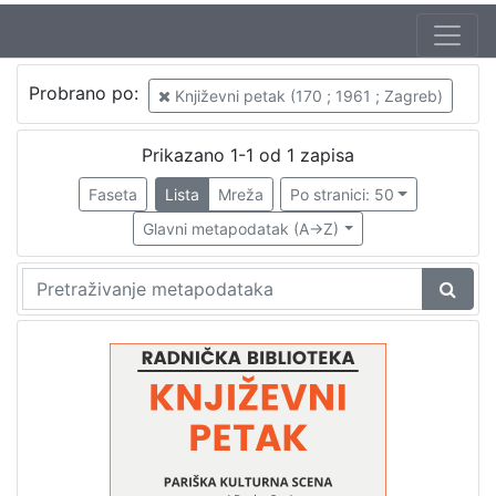
Autor
Probrano po:
Književni petak (170 ; 1961 ; Zagreb)
Mudri-Škunca, Vera
1
Suvin, Darko (19. 07. 1930.)
1
Prikazano 1-1 od 1 zapisa
Faseta
Lista
Mreža
Po stranici: 50
Glavni metapodatak (A->Z)
[
2
]
Izdavač
Knjižnice grada Zagreba
1
[
1
]