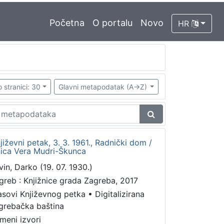
Početna
O portalu
Novo
HR
 stranici: 30
Glavni metapodatak (A->Z)
jiževni petak, 3. 3. 1961., Radnički dom /
nica Vera Mudri-Škunca
vin, Darko (19. 07. 1930.)
greb : Knjižnice grada Zagreba, 2017
asovi Književnog petka
•
Digitalizirana
grebačka baština
meni izvori