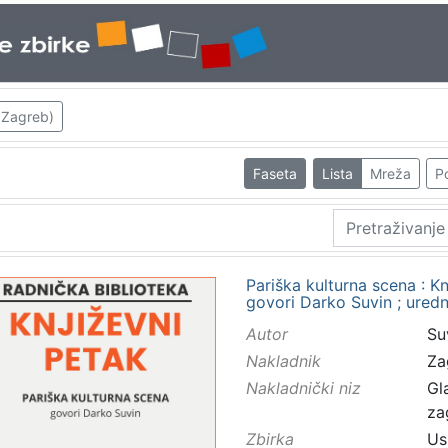
; Zagreb)
Faseta
Lista
Mreža
Po
Pariška kulturna scena : Kn
govori Darko Suvin ; ured
Autor
Su
Nakladnik
Za
Nakladnički niz
Gl
za
Zbirka
Us