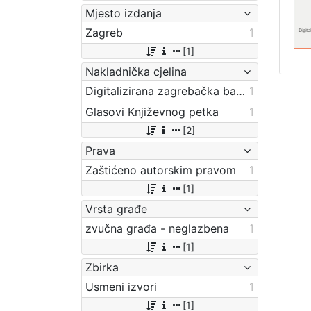
Mjesto izdanja
Zagreb
1
[1]
Nakladnička cjelina
Digitalizirana zagrebačka baština
1
Glasovi Književnog petka
1
[2]
Prava
Zaštićeno autorskim pravom
1
[1]
Vrsta građe
zvučna građa - neglazbena
1
[1]
Zbirka
Usmeni izvori
1
[1]