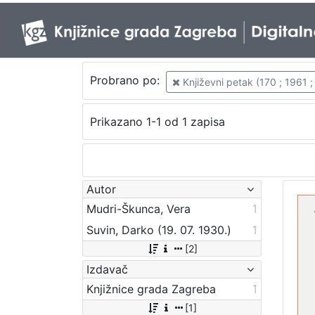
Probrano po:
Književni petak (170 ; 1961 
Prikazano 1-1 od 1 zapisa
Autor
Mudri-Škunca, Vera
1
Suvin, Darko (19. 07. 1930.)
1
[2]
Izdavač
Knjižnice grada Zagreba
1
[1]