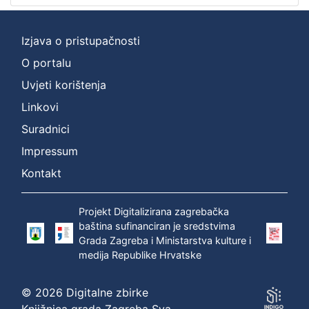
2
]
Izjava o pristupačnosti
Prava
O portalu
Zaštićeno autorskim pravom
1
Uvjeti korištenja
Linkovi
[
Suradnici
1
Impressum
]
Kontakt
Vrsta
građe
zvučna građa - neglazbena
1
Projekt Digitalizirana zagrebačka
baština sufinanciran je sredstvima
Grada Zagreba i Ministarstva kulture i
medija Republike Hrvatske
[
1
© 2026 Digitalne zbirke
]
Knjižnica grada Zagreba Sva