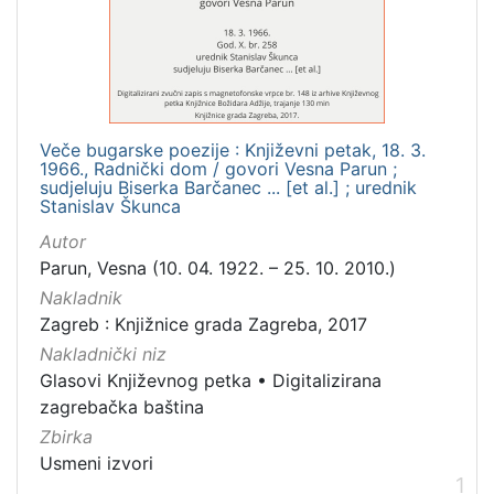
1
]
Mjesto
izdanja
Zagreb
1
Veče bugarske poezije : Književni petak, 18. 3.
1966., Radnički dom / govori Vesna Parun ;
sudjeluju Biserka Barčanec ... [et al.] ; urednik
Stanislav Škunca
[
Autor
1
]
Parun, Vesna (10. 04. 1922. – 25. 10. 2010.)
Nakladnička
Nakladnik
cjelina
Zagreb : Knjižnice grada Zagreba, 2017
Nakladnički niz
Digitalizirana zagrebačka baština
1
Glasovi Književnog petka
•
Digitalizirana
Glasovi Književnog petka
1
zagrebačka baština
Zbirka
Usmeni izvori
1
[