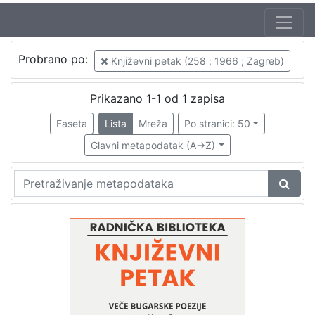
Autor
Probrano po:
Književni petak (258 ; 1966 ; Zagreb)
Škunca, Stanislav
1
Parun, Vesna (10. 04. 1922. – 25. 10. 2010.)
1
Prikazano 1-1 od 1 zapisa
Barčanec, Biserka
1
Faseta
Lista
Mreža
Po stranici: 50
Glavni metapodatak (A->Z)
[
3
]
Izdavač
Knjižnice grada Zagreba
1
[