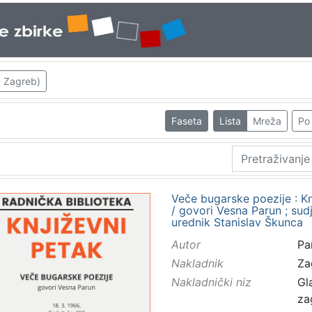
; Zagreb)
Faseta
Lista
Mreža
Po 
Veče bugarske poezije : Kn
/ govori Vesna Parun ; sudje
urednik Stanislav Škunca
Autor
Pa
Nakladnik
Za
Nakladnički niz
Gl
za