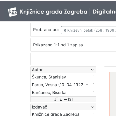
Probrano po:
Književni petak (258 ; 1966 
Prikazano 1-1 od 1 zapisa
Autor
Škunca, Stanislav
1
Parun, Vesna (10. 04. 1922. – 25. 10. 2010.)
1
Barčanec, Biserka
1
[3]
Izdavač
Knjižnice grada Zagreba
1