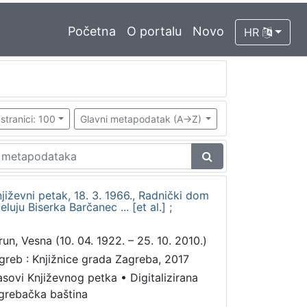
Početna
O portalu
Novo
HR
stranici: 100
Glavni metapodatak (A->Z)
jiževni petak, 18. 3. 1966., Radnički dom
luju Biserka Barčanec ... [et al.] ;
run, Vesna (10. 04. 1922. – 25. 10. 2010.)
greb : Knjižnice grada Zagreba, 2017
asovi Književnog petka
•
Digitalizirana
grebačka baština