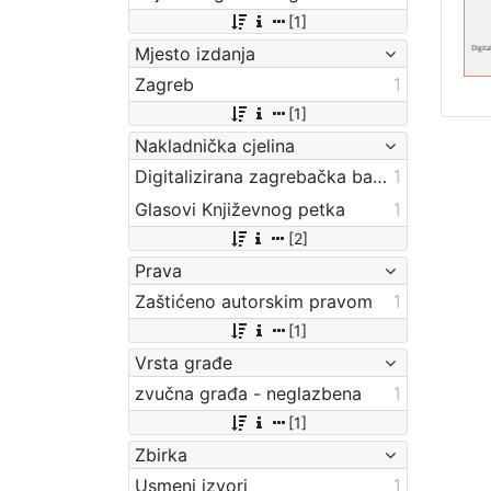
[1]
Mjesto izdanja
Zagreb
1
[1]
Nakladnička cjelina
Digitalizirana zagrebačka baština
1
Glasovi Književnog petka
1
[2]
Prava
Zaštićeno autorskim pravom
1
[1]
Vrsta građe
zvučna građa - neglazbena
1
[1]
Zbirka
Usmeni izvori
1