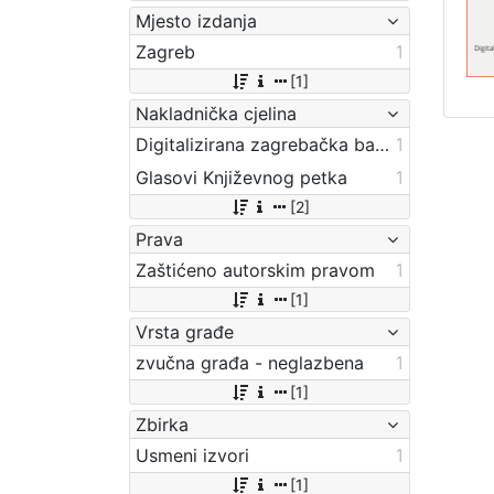
Mjesto izdanja
Zagreb
1
[1]
Nakladnička cjelina
Digitalizirana zagrebačka baština
1
Glasovi Književnog petka
1
[2]
Prava
Zaštićeno autorskim pravom
1
[1]
Vrsta građe
zvučna građa - neglazbena
1
[1]
Zbirka
Usmeni izvori
1
[1]