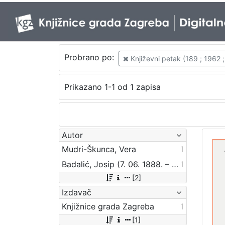
Probrano po:
Književni petak (189 ; 1962 
Prikazano 1-1 od 1 zapisa
Autor
Mudri-Škunca, Vera
1
Badalić, Josip (7. 06. 1888. – 11. 08. 1985.)
1
[2]
Izdavač
Knjižnice grada Zagreba
1
[1]