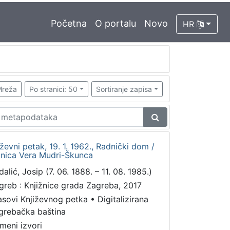
Početna
O portalu
Novo
HR
reža
Po stranici: 50
Sortiranje zapisa
iževni petak, 19. 1. 1962., Radnički dom /
ednica Vera Mudri-Škunca
alić, Josip (7. 06. 1888. – 11. 08. 1985.)
greb : Knjižnice grada Zagreba, 2017
asovi Književnog petka
•
Digitalizirana
grebačka baština
meni izvori