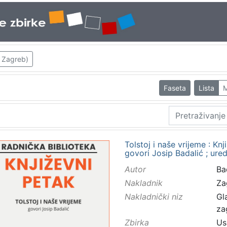
; Zagreb)
Faseta
Lista
M
Tolstoj i naše vrijeme : Knj
govori Josip Badalić ; ur
Autor
Bad
Nakladnik
Za
Nakladnički niz
Gl
za
Zbirka
Us