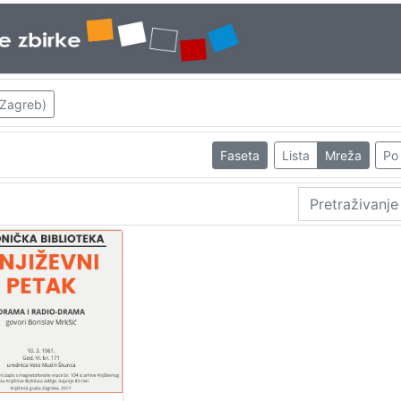
 Zagreb)
Faseta
Lista
Mreža
Po 