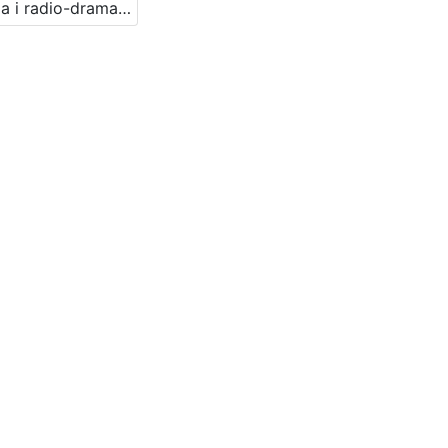
Drama i radio-drama : Književni petak, 10. 3. 1961. / govori Borislav Mrkšić ; urednica Vera Mudri-Škunca