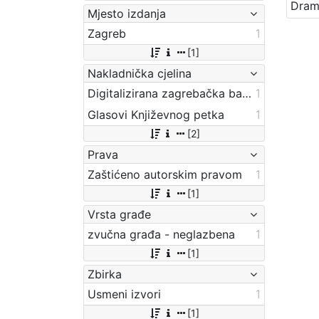
Mjesto izdanja
Zagreb
1
[1]
Nakladnička cjelina
Digitalizirana zagrebačka baština
1
Glasovi Književnog petka
1
[2]
Prava
Zaštićeno autorskim pravom
1
[1]
Vrsta građe
zvučna građa - neglazbena
1
[1]
Zbirka
Usmeni izvori
1
[1]