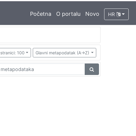
Početna
O portalu
Novo
HR
stranici: 100
Glavni metapodatak (A->Z)