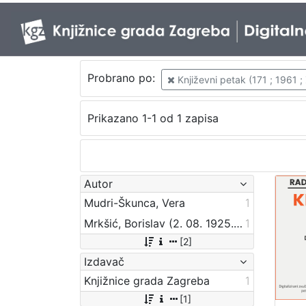
Probrano po:
Književni petak (171 ; 1961 ;
Prikazano 1-1 od 1 zapisa
Autor
Mudri-Škunca, Vera
1
Mrkšić, Borislav (2. 08. 1925. – 22. 01. 1994.)
1
[2]
Izdavač
Knjižnice grada Zagreba
1
[1]