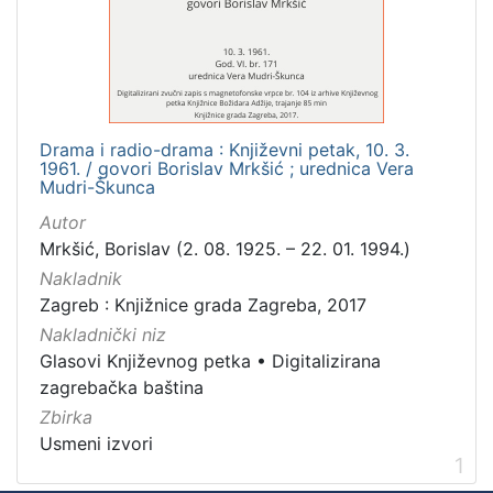
Mjesto
izdanja
Zagreb
1
Drama i radio-drama : Književni petak, 10. 3.
1961. / govori Borislav Mrkšić ; urednica Vera
[
Mudri-Škunca
1
Autor
]
Mrkšić, Borislav (2. 08. 1925. – 22. 01. 1994.)
Nakladnička
Nakladnik
cjelina
Zagreb : Knjižnice grada Zagreba, 2017
Digitalizirana zagrebačka baština
1
Nakladnički niz
Glasovi Književnog petka
1
Glasovi Književnog petka
•
Digitalizirana
zagrebačka baština
Zbirka
Usmeni izvori
[
1
2