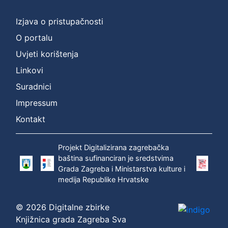
]
Prava
Izjava o pristupačnosti
Zaštićeno autorskim pravom
1
O portalu
Uvjeti korištenja
Linkovi
[
Suradnici
1
]
Impressum
Vrsta
Kontakt
građe
zvučna građa - neglazbena
1
Projekt Digitalizirana zagrebačka
baština sufinanciran je sredstvima
Grada Zagreba i Ministarstva kulture i
medija Republike Hrvatske
[
1
© 2026 Digitalne zbirke
]
Knjižnica grada Zagreba Sva
Zbirka