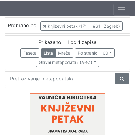
Autor
Probrano po:
Književni petak (171 ; 1961 ; Zagreb)
Mudri-Škunca, Vera
1
Mrkšić, Borislav (2. 08. 1925. – 22. 01. 1994.)
1
Prikazano 1-1 od 1 zapisa
Faseta
Lista
Mreža
Po stranici: 100
Glavni metapodatak (A->Z)
[
2
]
Izdavač
Knjižnice grada Zagreba
1
[
1
]