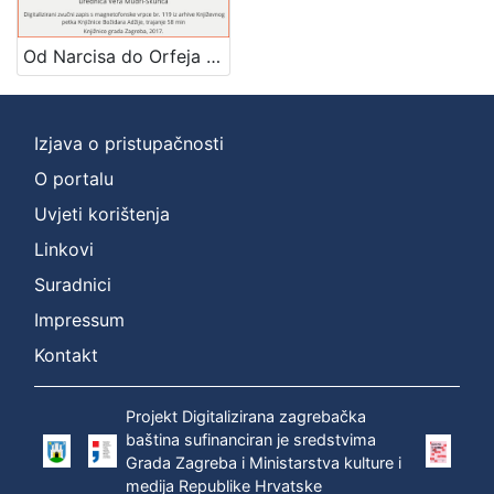
Mjesto
izdanja
Od Narcisa do Orfeja : Književni petak, 8. 12. 1961. / govori Zlatko Tomičić ; urednica Vera Mudri-Škunca
Zagreb
1
Izjava o pristupačnosti
O portalu
[
1
Uvjeti korištenja
]
Linkovi
Nakladnička
Suradnici
cjelina
Impressum
Digitalizirana zagrebačka baština
1
Glasovi Književnog petka
1
Kontakt
Projekt Digitalizirana zagrebačka
baština sufinanciran je sredstvima
[
Grada Zagreba i Ministarstva kulture i
2
medija Republike Hrvatske