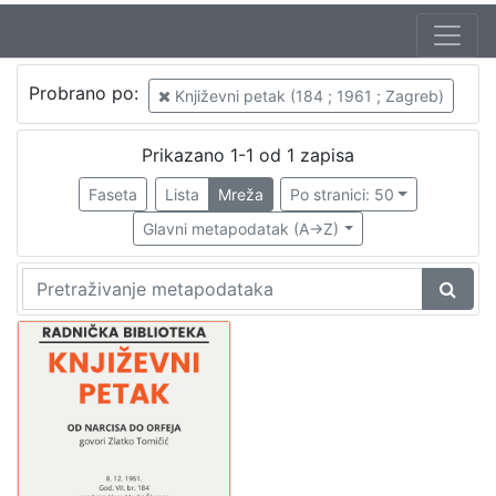
Autor
Probrano po:
Književni petak (184 ; 1961 ; Zagreb)
Mudri-Škunca, Vera
1
Tomičić, Zlatko (26. 05. 1930. – 16. 06. 2008.)
1
Prikazano 1-1 od 1 zapisa
Faseta
Lista
Mreža
Po stranici: 50
Glavni metapodatak (A->Z)
[
2
]
Izdavač
Knjižnice grada Zagreba
1
[
1
]