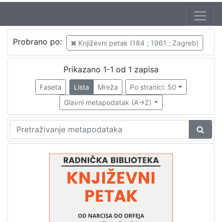
Autor
Probrano po:
Književni petak (184 ; 1961 ; Zagreb)
Mudri-Škunca, Vera
1
Tomičić, Zlatko (26. 05. 1930. – 16. 06. 2008.)
1
Prikazano 1-1 od 1 zapisa
Faseta
Lista
Mreža
Po stranici: 50
Glavni metapodatak (A->Z)
[
2
]
Izdavač
Knjižnice grada Zagreba
1
[
1
]