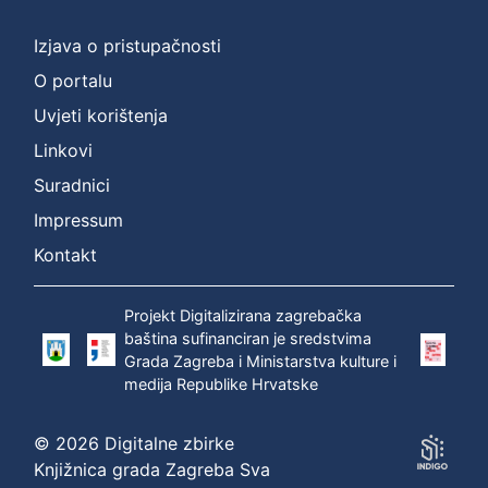
]
Prava
Izjava o pristupačnosti
Zaštićeno autorskim pravom
1
O portalu
Uvjeti korištenja
Linkovi
[
Suradnici
1
]
Impressum
Vrsta
Kontakt
građe
zvučna građa - neglazbena
1
Projekt Digitalizirana zagrebačka
baština sufinanciran je sredstvima
Grada Zagreba i Ministarstva kulture i
medija Republike Hrvatske
[
1
© 2026 Digitalne zbirke
]
Knjižnica grada Zagreba Sva
Zbirka