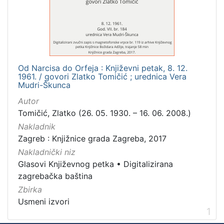
Mjesto
izdanja
Zagreb
1
Od Narcisa do Orfeja : Književni petak, 8. 12.
1961. / govori Zlatko Tomičić ; urednica Vera
[
Mudri-Škunca
1
Autor
]
Tomičić, Zlatko (26. 05. 1930. – 16. 06. 2008.)
Nakladnička
Nakladnik
cjelina
Zagreb : Knjižnice grada Zagreba, 2017
Digitalizirana zagrebačka baština
1
Nakladnički niz
Glasovi Književnog petka
1
Glasovi Književnog petka
•
Digitalizirana
zagrebačka baština
Zbirka
Usmeni izvori
[
1
2