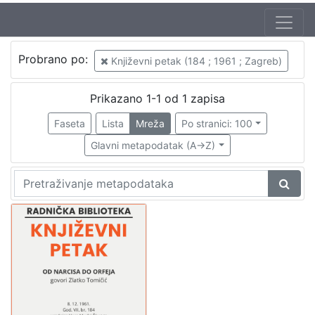
Autor
Probrano po:
Književni petak (184 ; 1961 ; Zagreb)
Mudri-Škunca, Vera
1
Tomičić, Zlatko (26. 05. 1930. – 16. 06. 2008.)
1
Prikazano 1-1 od 1 zapisa
Faseta
Lista
Mreža
Po stranici: 100
Glavni metapodatak (A->Z)
[
2
]
Izdavač
Knjižnice grada Zagreba
1
[
1
]