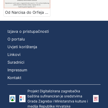
Mjesto
izdanja
Od Narcisa do Orfeja : Književni petak, 8. 12. 1961. / govori Zlatko Tomičić ; urednica Vera Mudri-Škunca
Zagreb
1
Izjava o pristupačnosti
O portalu
[
1
Uvjeti korištenja
]
Linkovi
Nakladnička
Suradnici
cjelina
Impressum
Digitalizirana zagrebačka baština
1
Glasovi Književnog petka
1
Kontakt
Projekt Digitalizirana zagrebačka
baština sufinanciran je sredstvima
[
Grada Zagreba i Ministarstva kulture i
2
medija Republike Hrvatske