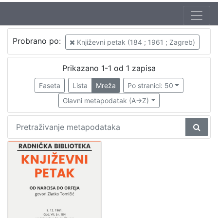
Autor
Probrano po:
Književni petak (184 ; 1961 ; Zagreb)
Mudri-Škunca, Vera
1
Tomičić, Zlatko (26. 05. 1930. – 16. 06. 2008.)
1
Prikazano 1-1 od 1 zapisa
Faseta
Lista
Mreža
Po stranici: 50
Glavni metapodatak (A->Z)
[
2
]
Izdavač
Knjižnice grada Zagreba
1
[
1
]