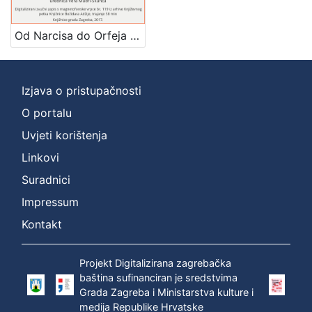
Mjesto
izdanja
Od Narcisa do Orfeja : Književni petak, 8. 12. 1961. / govori Zlatko Tomičić ; urednica Vera Mudri-Škunca
Zagreb
1
Izjava o pristupačnosti
O portalu
[
1
Uvjeti korištenja
]
Linkovi
Nakladnička
Suradnici
cjelina
Impressum
Digitalizirana zagrebačka baština
1
Glasovi Književnog petka
1
Kontakt
Projekt Digitalizirana zagrebačka
baština sufinanciran je sredstvima
[
Grada Zagreba i Ministarstva kulture i
2
medija Republike Hrvatske