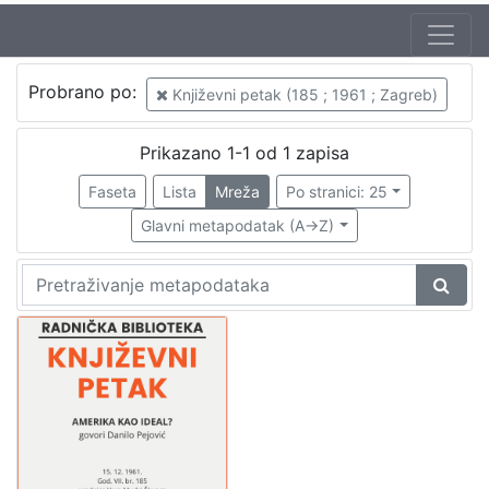
Autor
Probrano po:
Književni petak (185 ; 1961 ; Zagreb)
Mudri-Škunca, Vera
1
Pejović, Danilo (6. 03. 1928. – 4. 10. 2007.)
1
Prikazano 1-1 od 1 zapisa
Faseta
Lista
Mreža
Po stranici: 25
Glavni metapodatak (A->Z)
[
2
]
Izdavač
Knjižnice grada Zagreba
1
[
1
]