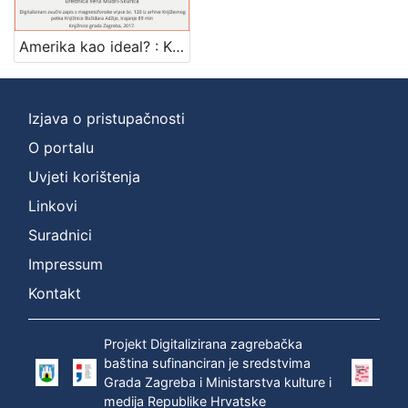
Mjesto
izdanja
Amerika kao ideal? : Književni petak, 15. 12. 1961. / govori Danilo Pejović ; urednica Vera Mudri-Škunca
Zagreb
1
Izjava o pristupačnosti
O portalu
[
1
Uvjeti korištenja
]
Linkovi
Nakladnička
Suradnici
cjelina
Impressum
Digitalizirana zagrebačka baština
1
Glasovi Književnog petka
1
Kontakt
Projekt Digitalizirana zagrebačka
baština sufinanciran je sredstvima
[
Grada Zagreba i Ministarstva kulture i
2
medija Republike Hrvatske