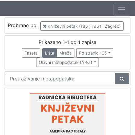
Autor
Probrano po:
Književni petak (185 ; 1961 ; Zagreb)
Mudri-Škunca, Vera
1
Pejović, Danilo (6. 03. 1928. – 4. 10. 2007.)
1
Prikazano 1-1 od 1 zapisa
Faseta
Lista
Mreža
Po stranici: 25
Glavni metapodatak (A->Z)
[
2
]
Izdavač
Knjižnice grada Zagreba
1
[
1
]