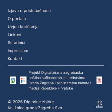
]
Prava
Izjava o pristupačnosti
Zaštićeno autorskim pravom
1
O portalu
Uvjeti korištenja
Linkovi
[
Suradnici
1
]
Impressum
Vrsta
Kontakt
građe
zvučna građa - neglazbena
1
Projekt Digitalizirana zagrebačka
baština sufinanciran je sredstvima
Grada Zagreba i Ministarstva kulture i
medija Republike Hrvatske
[
1
© 2026 Digitalne zbirke
]
Knjižnica grada Zagreba Sva
Zbirka