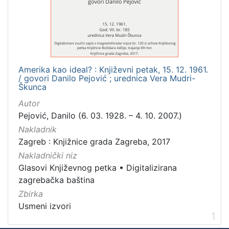
Mjesto
izdanja
Zagreb
1
Amerika kao ideal? : Književni petak, 15. 12. 1961.
/ govori Danilo Pejović ; urednica Vera Mudri-
[
Škunca
1
Autor
]
Pejović, Danilo (6. 03. 1928. – 4. 10. 2007.)
Nakladnička
Nakladnik
cjelina
Zagreb : Knjižnice grada Zagreba, 2017
Digitalizirana zagrebačka baština
1
Nakladnički niz
Glasovi Književnog petka
1
Glasovi Književnog petka
•
Digitalizirana
zagrebačka baština
Zbirka
Usmeni izvori
[
1
2