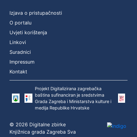
]
Prava
Izjava o pristupačnosti
Zaštićeno autorskim pravom
1
O portalu
Uvjeti korištenja
Linkovi
[
Suradnici
1
]
Impressum
Vrsta
Kontakt
građe
zvučna građa - neglazbena
1
Projekt Digitalizirana zagrebačka
baština sufinanciran je sredstvima
Grada Zagreba i Ministarstva kulture i
medija Republike Hrvatske
[
1
© 2026 Digitalne zbirke
]
Knjižnica grada Zagreba Sva
Zbirka