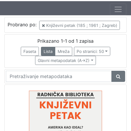
Autor
Probrano po:
Književni petak (185 ; 1961 ; Zagreb)
Mudri-Škunca, Vera
1
Pejović, Danilo (6. 03. 1928. – 4. 10. 2007.)
1
Prikazano 1-1 od 1 zapisa
Faseta
Lista
Mreža
Po stranici: 50
Glavni metapodatak (A->Z)
[
2
]
Izdavač
Knjižnice grada Zagreba
1
[
1
]