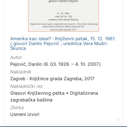
Mjesto
izdanja
Zagreb
1
Amerika kao ideal? : Književni petak, 15. 12. 1961.
/ govori Danilo Pejović ; urednica Vera Mudri-
[
Škunca
1
Autor
]
Pejović, Danilo (6. 03. 1928. – 4. 10. 2007.)
Nakladnička
Nakladnik
cjelina
Zagreb : Knjižnice grada Zagreba, 2017
Digitalizirana zagrebačka baština
1
Nakladnički niz
Glasovi Književnog petka
1
Glasovi Književnog petka
•
Digitalizirana
zagrebačka baština
Zbirka
Usmeni izvori
[
1
2