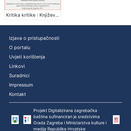
1
]
Kritika kritike : Književni petak, 22. 12. 1961. / govore Igor Mandić i Vjeran Zuppa ; urednica Vera Mudri-Škunca
Mjesto
izdanja
Zagreb
1
Izjava o pristupačnosti
O portalu
Uvjeti korištenja
[
1
Linkovi
]
Suradnici
Nakladnička
Impressum
cjelina
Digitalizirana zagrebačka baština
1
Kontakt
Glasovi Književnog petka
1
Projekt Digitalizirana zagrebačka
baština sufinanciran je sredstvima
Grada Zagreba i Ministarstva kulture i
medija Republike Hrvatske
[