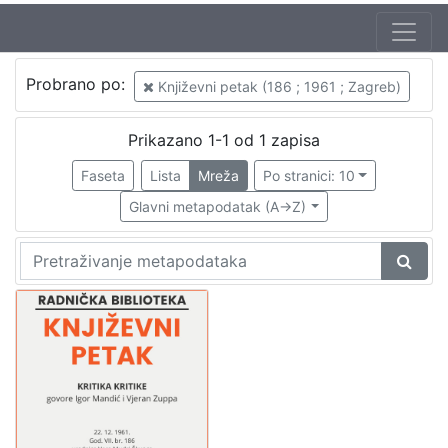
Autor
Probrano po:
Književni petak (186 ; 1961 ; Zagreb)
Mudri-Škunca, Vera
1
Mandić, Igor (20. 11. 1939.)
1
Prikazano 1-1 od 1 zapisa
Zuppa, Vjeran (26. 01. 1940.)
1
Faseta
Lista
Mreža
Po stranici: 10
Glavni metapodatak (A->Z)
[
3
]
Izdavač
Knjižnice grada Zagreba
1
[