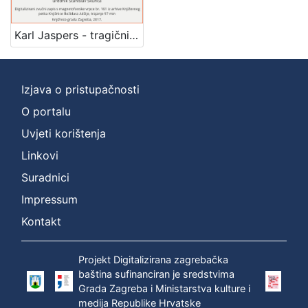
Mjesto
izdanja
Karl Jaspers - tragični mislilac suvremenosti : Književni petak, 11. 4. 1969. / govori Abdulah Šarčević ; urednik Stanislav Škunca
Zagreb
1
Izjava o pristupačnosti
O portalu
[
1
Uvjeti korištenja
]
Linkovi
Nakladnička
Suradnici
cjelina
Impressum
Digitalizirana zagrebačka baština
1
Glasovi Književnog petka
1
Kontakt
Projekt Digitalizirana zagrebačka
baština sufinanciran je sredstvima
[
Grada Zagreba i Ministarstva kulture i
2
medija Republike Hrvatske