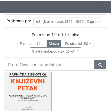
Autor
Probrano po:
Književni petak (322 ; 1969 ; Zagreb)
Škunca, Stanislav
1
Šarčević, Abdulah
1
Prikazano 1-1 od 1 zapisa
Faseta
Lista
Mreža
Po stranici: 50
Glavni metapodatak (Z->A)
[
2
]
Izdavač
Knjižnice grada Zagreba
1
[
1
]