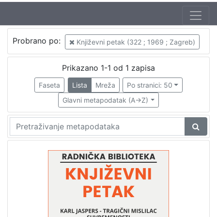
Autor
Probrano po:
Književni petak (322 ; 1969 ; Zagreb)
Škunca, Stanislav
1
Šarčević, Abdulah
1
Prikazano 1-1 od 1 zapisa
Faseta
Lista
Mreža
Po stranici: 50
Glavni metapodatak (A->Z)
[
2
]
Izdavač
Knjižnice grada Zagreba
1
[
1
]