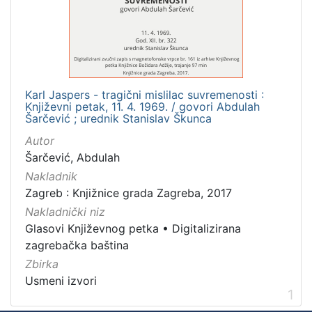
Mjesto
izdanja
Zagreb
1
Karl Jaspers - tragični mislilac suvremenosti :
Književni petak, 11. 4. 1969. / govori Abdulah
[
Šarčević ; urednik Stanislav Škunca
1
Autor
]
Šarčević, Abdulah
Nakladnička
Nakladnik
cjelina
Zagreb : Knjižnice grada Zagreba, 2017
Digitalizirana zagrebačka baština
1
Nakladnički niz
Glasovi Književnog petka
1
Glasovi Književnog petka
•
Digitalizirana
zagrebačka baština
Zbirka
Usmeni izvori
[
1
2