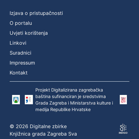
]
Prava
Izjava o pristupačnosti
Zaštićeno autorskim pravom
1
O portalu
Uvjeti korištenja
Linkovi
[
Suradnici
1
]
Impressum
Vrsta
Kontakt
građe
zvučna građa - neglazbena
1
Projekt Digitalizirana zagrebačka
baština sufinanciran je sredstvima
Grada Zagreba i Ministarstva kulture i
medija Republike Hrvatske
[
1
© 2026 Digitalne zbirke
]
Knjižnica grada Zagreba Sva
Zbirka