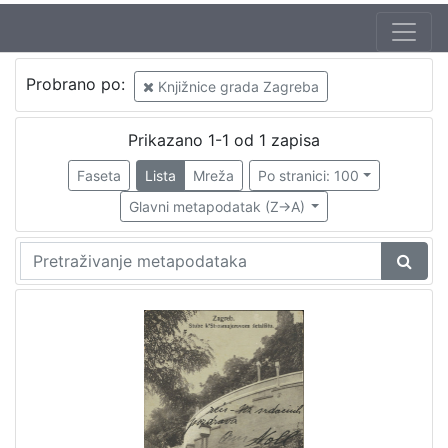
Izdavač
Probrano po:
Knjižnice grada Zagreba
Knjižnice grada Zagreba
1
Prikazano 1-1 od 1 zapisa
Faseta
Lista
Mreža
Po stranici: 100
[
1
Glavni metapodatak (Z->A)
]
Mjesto
izdanja
Zagreb
1
[
1
]