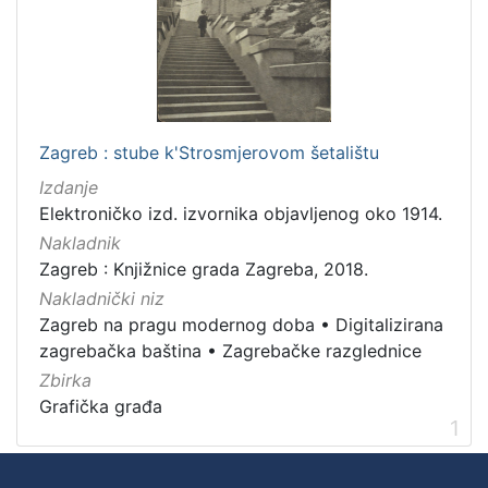
Nakladnička
cjelina
Zagreb na pragu modernog doba
1
Digitalizirana zagrebačka baština
1
Zagrebačke razglednice
1
Zagreb : stube k'Strosmjerovom šetalištu
Izdanje
Elektroničko izd. izvornika objavljenog oko 1914.
Nakladnik
[
3
Zagreb : Knjižnice grada Zagreba, 2018.
]
Nakladnički niz
Prava
Zagreb na pragu modernog doba
•
Digitalizirana
Javno dobro
1
zagrebačka baština
•
Zagrebačke razglednice
Zbirka
Grafička građa
1
[
1