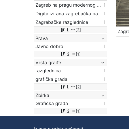
Zagreb na pragu modernog doba
1
Digitalizirana zagrebačka baština
1
Zagrebačke razglednice
1
[3]
Prava
Javno dobro
1
[1]
Vrsta građe
razglednica
1
grafička građa
1
[2]
Zbirka
Grafička građa
1
[1]
Izjava o pristupačnosti