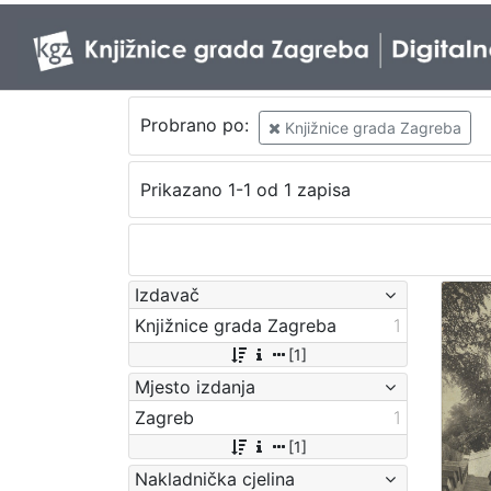
Probrano po:
Knjižnice grada Zagreba
Prikazano 1-1 od 1 zapisa
Izdavač
Knjižnice grada Zagreba
1
[1]
Mjesto izdanja
Zagreb
1
[1]
Nakladnička cjelina