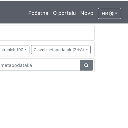
Početna
O portalu
Novo
HR
stranici: 100
Glavni metapodatak (Z->A)