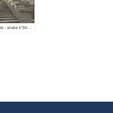
Zagreb : stube k'Strosmjerovom šetalištu