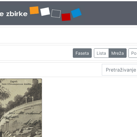
Faseta
Lista
Mreža
Po 