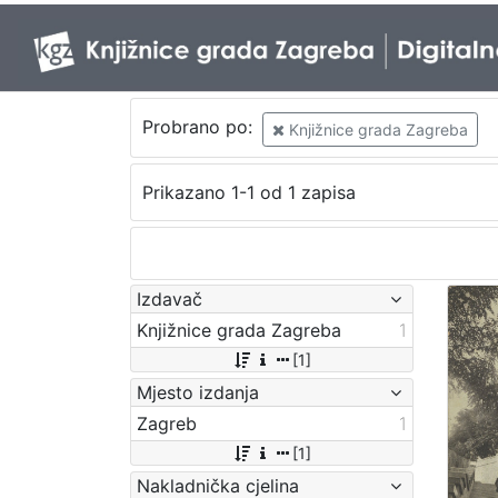
Probrano po:
Knjižnice grada Zagreba
Prikazano 1-1 od 1 zapisa
Izdavač
Knjižnice grada Zagreba
1
[1]
Mjesto izdanja
Zagreb
1
[1]
Nakladnička cjelina