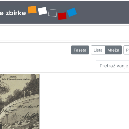
Faseta
Lista
Mreža
P