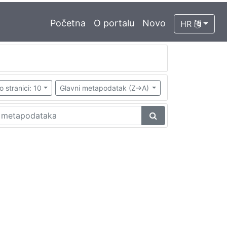
Početna
O portalu
Novo
HR
o stranici: 10
Glavni metapodatak (Z->A)