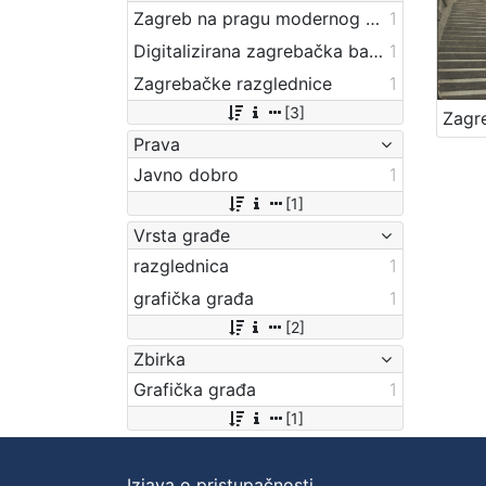
Zagreb na pragu modernog doba
1
Digitalizirana zagrebačka baština
1
Zagrebačke razglednice
1
[3]
Prava
Javno dobro
1
[1]
Vrsta građe
razglednica
1
grafička građa
1
[2]
Zbirka
Grafička građa
1
[1]
Izjava o pristupačnosti