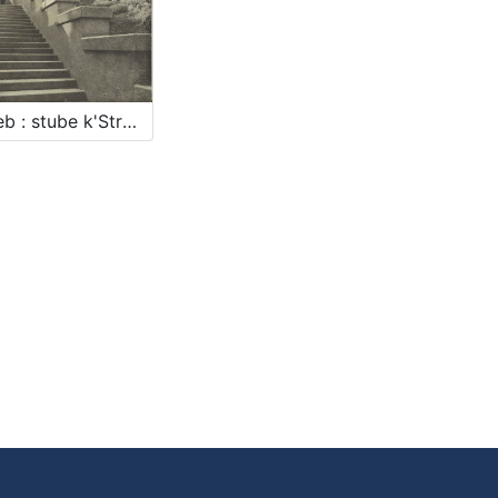
Zagreb : stube k'Strosmjerovom šetalištu