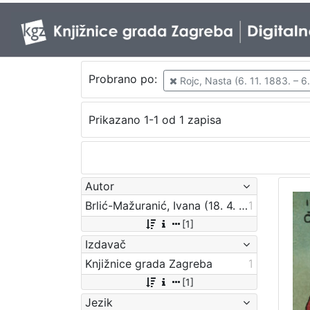
Probrano po:
Rojc, Nasta (6. 11. 1883. – 6.
Prikazano 1-1 od 1 zapisa
Autor
Brlić-Mažuranić, Ivana (18. 4. 1874. – 21. 9. 1938.)
1
[1]
Izdavač
Knjižnice grada Zagreba
1
[1]
Jezik