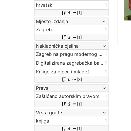
hrvatski
1
[1]
Mjesto izdanja
Zagreb
1
[1]
Nakladnička cjelina
Zagreb na pragu modernog doba
1
Digitalizirana zagrebačka baština
1
Knjige za djecu i mladež
1
[3]
Prava
Zaštićeno autorskim pravom
1
[1]
Vrsta građe
knjiga
1
[1]