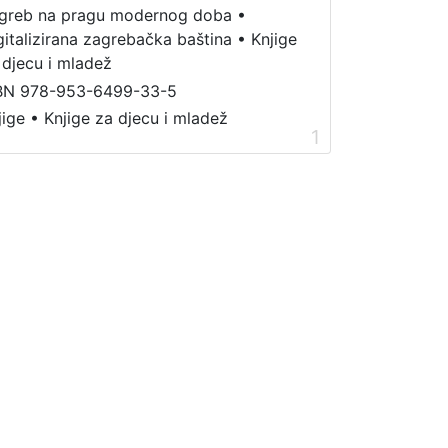
greb na pragu modernog doba
•
gitalizirana zagrebačka baština
•
Knjige
 djecu i mladež
BN 978-953-6499-33-5
jige
•
Knjige za djecu i mladež
1