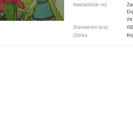
Nakladnički niz
Za
Di
za
Standardni broj
IS
Zbirka
Kn