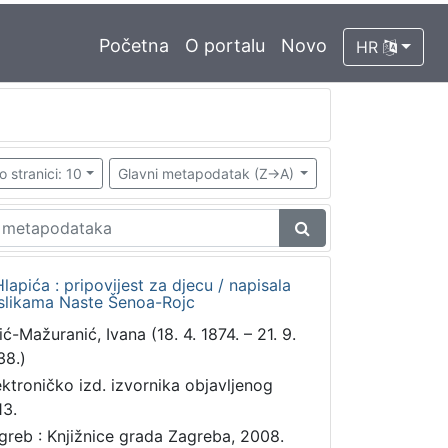
Početna
O portalu
Novo
HR
o stranici: 10
Glavni metapodatak (Z->A)
pića : pripovijest za djecu / napisala
a slikama Naste Šenoa-Rojc
ić-Mažuranić, Ivana (18. 4. 1874. – 21. 9.
38.)
ektroničko izd. izvornika objavljenog
13.
greb : Knjižnice grada Zagreba, 2008.