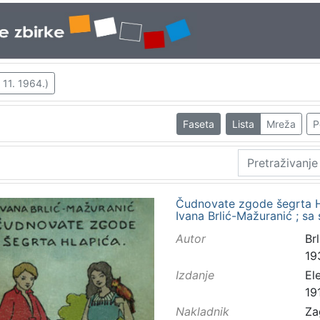
 11. 1964.)
Faseta
Lista
Mreža
P
Čudnovate zgode šegrta Hla
Ivana Brlić-Mažuranić ; s
Autor
Brl
19
Izdanje
El
19
Nakladnik
Za