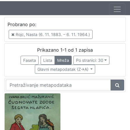
Autor
Probrano po:
Brlić-Mažuranić, Ivana (18. 4. 1874. – 21. 9. 1938.)
1
Rojc, Nasta (6. 11. 1883. – 6. 11. 1964.)
Prikazano 1-1 od 1 zapisa
[
1
Faseta
Lista
Mreža
Po stranici: 30
]
Glavni metapodatak (Z->A)
Izdavač
Knjižnice grada Zagreba
1
[
1
]
Jezik