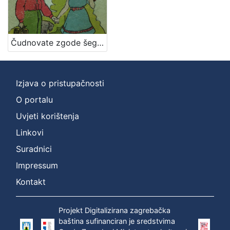
hrvatski
1
Čudnovate zgode šegrta Hlapića : pripovijest za djecu / napisala Ivana Brlić-Mažuranić ; sa slikama Naste Šenoa-Rojc
[
1
]
Izjava o pristupačnosti
Mjesto
O portalu
izdanja
Uvjeti korištenja
Zagreb
1
Linkovi
Suradnici
Impressum
[
1
Kontakt
]
Nakladnička
Projekt Digitalizirana zagrebačka
cjelina
baština sufinanciran je sredstvima