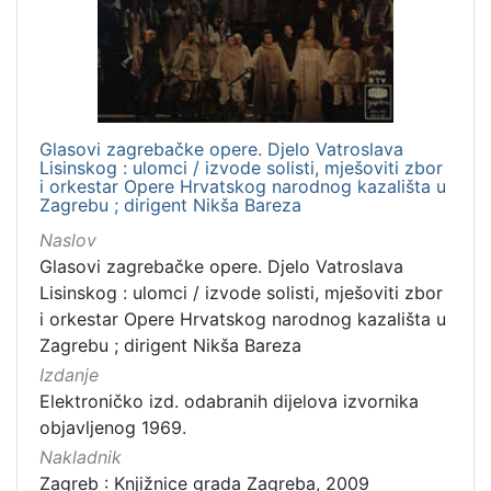
Nakladnička
cjelina
Zagreb na pragu modernog doba
1
Digitalizirana zagrebačka baština
1
Glasovi zagrebačke opere. Djelo Vatroslava
Lisinskog : ulomci / izvode solisti, mješoviti zbor
i orkestar Opere Hrvatskog narodnog kazališta u
Zagrebu ; dirigent Nikša Bareza
[
2
Naslov
]
Glasovi zagrebačke opere. Djelo Vatroslava
Vrsta
Lisinskog : ulomci / izvode solisti, mješoviti zbor
građe
i orkestar Opere Hrvatskog narodnog kazališta u
Zagrebu ; dirigent Nikša Bareza
zvučna građa - glazbena
1
Izdanje
Elektroničko izd. odabranih dijelova izvornika
objavljenog 1969.
[
Nakladnik
1
Zagreb : Knjižnice grada Zagreba, 2009
]