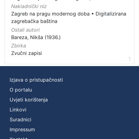
Nakladnički niz
Zbirka
Zagreb na pragu modernog doba
•
Digitalizirana
Zvučni zapisi
1
zagrebačka baština
Ostali autori
Bareza, Nikša (1936.)
Zbirka
[
1
Zvučni zapisi
1
]
Izjava o pristupačnosti
O portalu
Uvjeti korištenja
Linkovi
Suradnici
Impressum