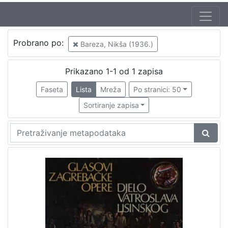
Izdavač
Probrano po:
Bareza, Nikša (1936.)
Knjižnice grada Zagreba
1
Prikazano 1-1 od 1 zapisa
Faseta
Lista
Mreža
Po stranici: 50
[
1
Sortiranje zapisa
]
Mjesto
izdanja
Zagreb
1
[
1
]