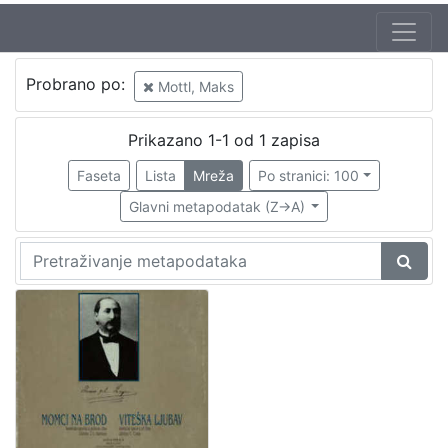
Autor
Probrano po:
Mottl, Maks
Zajc, Ivan, ml. (03. 08. 1832. – 16. 12. 1914.)
1
Prikazano 1-1 od 1 zapisa
Faseta
Lista
Mreža
Po stranici: 100
[
1
Glavni metapodatak (Z->A)
]
Izdavač
Knjižnice grada Zagreba
1
[
1
]
Mjesto