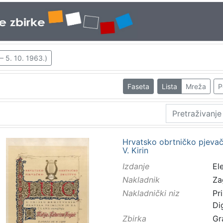
 – 5. 10. 1963.)
Faseta
Lista
Mreža
P
Hrvatsko obrtničko pjevačk
V. Kirin
Izdanje
El
Nakladnik
Za
Nakladnički niz
Pr
Di
Zbirka
Gr