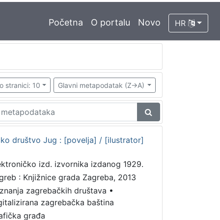
Početna
O portalu
Novo
HR
o stranici: 10
Glavni metapodatak (Z->A)
o društvo Jug : [povelja] / [ilustrator]
ektroničko izd. izvornika izdanog 1929.
greb : Knjižnice grada Zagreba, 2013
iznanja zagrebačkih društava
•
gitalizirana zagrebačka baština
afička građa