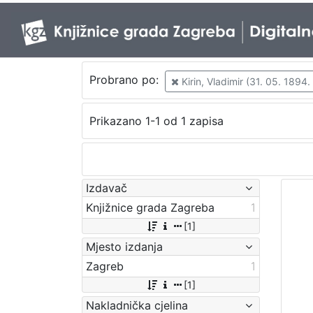
Probrano po:
Kirin, Vladimir (31. 05. 1894.
Prikazano 1-1 od 1 zapisa
Izdavač
Knjižnice grada Zagreba
1
[1]
Mjesto izdanja
Zagreb
1
[1]
Nakladnička cjelina