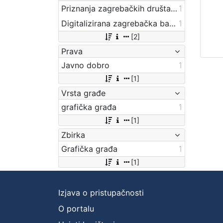
Priznanja zagrebačkih društava
1
Digitalizirana zagrebačka baština
1
[2]
Prava
Javno dobro
1
[1]
Vrsta građe
grafička građa
1
[1]
Zbirka
Grafička građa
1
[1]
Izjava o pristupačnosti
O portalu