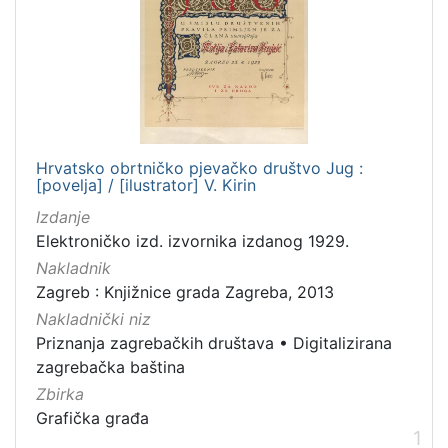
Nakladnička
cjelina
Priznanja zagrebačkih društava
1
Digitalizirana zagrebačka baština
1
Hrvatsko obrtničko pjevačko društvo Jug :
[povelja] / [ilustrator] V. Kirin
[
2
Izdanje
]
Elektroničko izd. izvornika izdanog 1929.
Prava
Nakladnik
Javno dobro
1
Zagreb : Knjižnice grada Zagreba, 2013
Nakladnički niz
Priznanja zagrebačkih društava
•
Digitalizirana
zagrebačka baština
[
Zbirka
1
Grafička građa
]
1