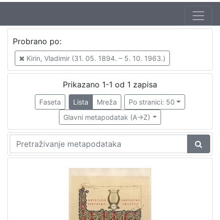
Izdavač
Probrano po:
Knjižnice grada Zagreba
1
Kirin, Vladimir (31. 05. 1894. – 5. 10. 1963.)
Prikazano 1-1 od 1 zapisa
[
1
Faseta
Lista
Mreža
Po stranici: 50
]
Glavni metapodatak (A->Z)
Mjesto
izdanja
Zagreb
1
[
1
]