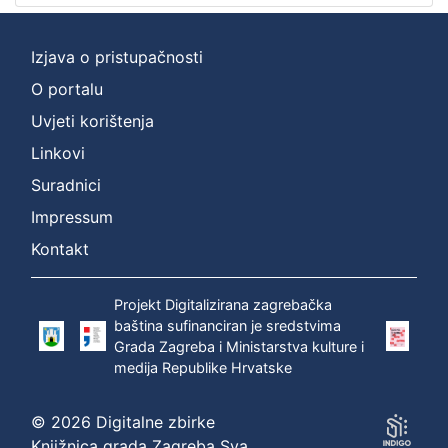
Vrsta
građe
grafička građa
1
Izjava o pristupačnosti
O portalu
Uvjeti korištenja
[
Linkovi
1
Suradnici
]
Impressum
Zbirka
Grafička građa
1
Kontakt
Projekt Digitalizirana zagrebačka
baština sufinanciran je sredstvima
[
Grada Zagreba i Ministarstva kulture i
1
medija Republike Hrvatske
]
© 2026 Digitalne zbirke
Knjižnica grada Zagreba Sva