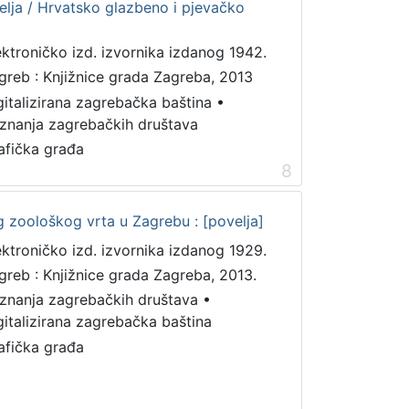
elja / Hrvatsko glazbeno i pjevačko
ektroničko izd. izvornika izdanog 1942.
greb : Knjižnice grada Zagreba, 2013
gitalizirana zagrebačka baština
•
iznanja zagrebačkih društava
afička građa
8
g zoološkog vrta u Zagrebu : [povelja]
ektroničko izd. izvornika izdanog 1929.
greb : Knjižnice grada Zagreba, 2013.
iznanja zagrebačkih društava
•
gitalizirana zagrebačka baština
afička građa