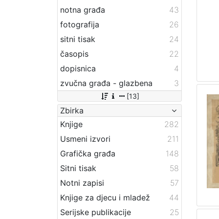
notna građa
43
fotografija
26
sitni tisak
24
časopis
22
dopisnica
4
zvučna građa - glazbena
3
[13]
Zbirka
Knjige
282
Usmeni izvori
211
Grafička građa
148
Sitni tisak
58
Notni zapisi
57
Knjige za djecu i mladež
44
Serijske publikacije
25