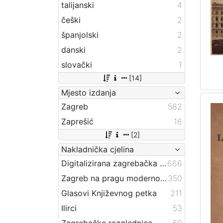
talijanski
4
češki
2
španjolski
2
danski
2
slovački
1
[14]
Mjesto izdanja
Zagreb
582
Zaprešić
16
[2]
Nakladnička cjelina
Digitalizirana zagrebačka baština
666
Zagreb na pragu modernog doba
350
Glasovi Književnog petka
211
Ilirci
53
Zagrebačke razglednice
50