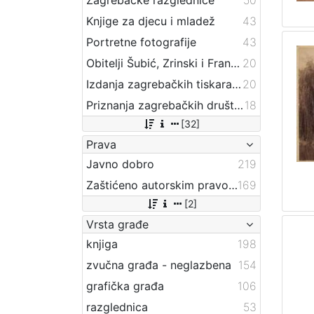
Knjige za djecu i mladež
43
Portretne fotografije
43
Obitelji Šubić, Zrinski i Frankopan
20
Izdanja zagrebačkih tiskara 17. i 18. stoljeća
20
Priznanja zagrebačkih društava
18
[32]
Prava
Javno dobro
219
Zaštićeno autorskim pravom
169
[2]
Vrsta građe
knjiga
198
zvučna građa - neglazbena
154
grafička građa
106
razglednica
53