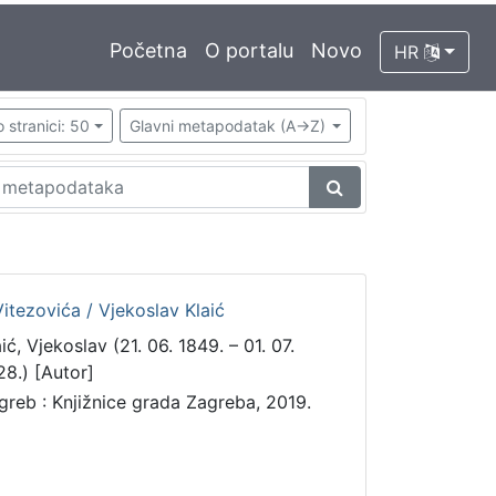
Početna
O portalu
Novo
HR
 stranici: 50
Glavni metapodatak (A->Z)
 Vitezovića / Vjekoslav Klaić
ić, Vjekoslav (21. 06. 1849. – 01. 07.
28.) [Autor]
greb : Knjižnice grada Zagreba, 2019.