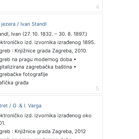
4
 jezera / Ivan Standl
ndl, Ivan (27. 10. 1832. – 30. 8. 1897.)
ektroničko izd. izvornika izrađenog 1895.
greb : Knjižnice grada Zagreba, 2010.
greb na pragu modernog doba
•
gitalizirana zagrebačka baština
•
grebačke fotografije
afička građa
5
ret / G .& I. Varga
ektroničko izd. izvornika izrađenog oko
01.
greb : Knjižnice grada Zagreba, 2012