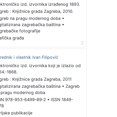
ektroničko izd. izvornika izrađenog 1893.
greb : Knjižnice grada Zagreba, 2010.
greb na pragu modernog doba
•
gitalizirana zagrebačka baština
•
grebačke fotografije
afička građa
3
urednik i vlastnik Ivan Filipović
ektroničko izd. izvornika koji je izlazio od
64.-1868.
greb : Knjižnice grada Zagreba, 2011
gitalizirana zagrebačka baština
•
Zagreb
 pragu modernog doba
BN 978-953-6499-89-2
•
ISSN 1849-
78
rijske publikacije