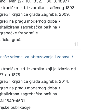
ndl, Ivan (27. 10. 1832. – 30. 8. 1897.)
ektroničko izd. izvornika izrađenog 1893.
greb : Knjižnice grada Zagreba, 2009.
greb na pragu modernog doba
•
gitalizirana zagrebačka baština
•
grebačke fotografije
afička građa
11
a naše vrieme, za obrazovanje i zabavu /
ektroničko izd. izvornika koji je izlazio od
77. do 1878.
greb : Knjižnice grada Zagreba, 2014.
greb na pragu modernog doba
•
gitalizirana zagrebačka baština
SN 1849-4501
rijske publikacije