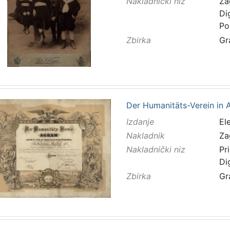
Nakladnički niz
Za
Di
Po
Zbirka
Gr
Der Humanitäts-Verein in Agr
Izdanje
El
Nakladnik
Za
Nakladnički niz
Pr
Di
Zbirka
Gr