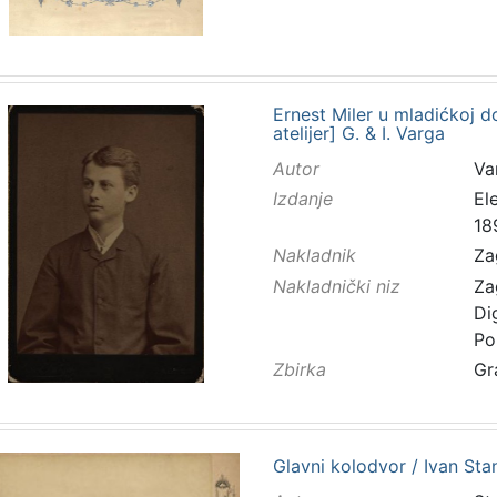
Ernest Miler u mladićkoj do
atelijer] G. & I. Varga
Autor
Va
Izdanje
El
18
Nakladnik
Za
Nakladnički niz
Za
Di
Po
Zbirka
Gr
Glavni kolodvor / Ivan Sta