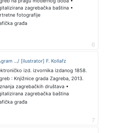
greb na pragu modernog doba
•
gitalizirana zagrebačka baština
•
rtretne fotografije
afička građa
6
am .../ [ilustrator] F. Kollařz
ektroničko izd. izvornika izdanog 1858.
greb : Knjižnice grada Zagreba, 2013.
iznanja zagrebačkih društava
•
gitalizirana zagrebačka baština
afička građa
7