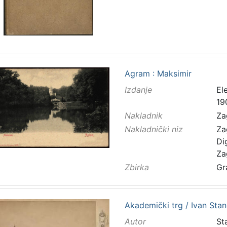
Agram : Maksimir
Izdanje
El
19
Nakladnik
Za
Nakladnički niz
Za
Di
Za
Zbirka
Gr
Akademički trg / Ivan Stan
Autor
Sta