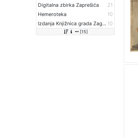
Digitalna zbirka Zaprešića
21
Hemeroteka
10
Izdanja Knjižnica grada Zagreba - E-knjige
10
[15]