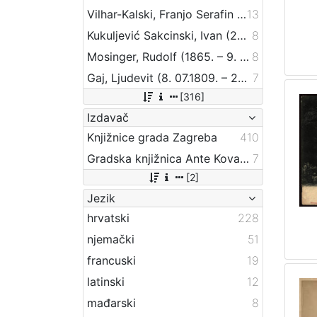
Vilhar-Kalski, Franjo Serafin (5. 1. 1852. – 4. 3. 1928.)
13
Kukuljević Sakcinski, Ivan (29. 5. 1816. – 1. 8. 1889.)
8
Mosinger, Rudolf (1865. – 9. 10. 1918.)
8
Gaj, Ljudevit (8. 07.1809. – 20. 04.1872.)
7
[316]
Izdavač
Knjižnice grada Zagreba
410
Gradska knjižnica Ante Kovačića
7
[2]
Jezik
hrvatski
228
njemački
51
francuski
19
latinski
12
mađarski
8