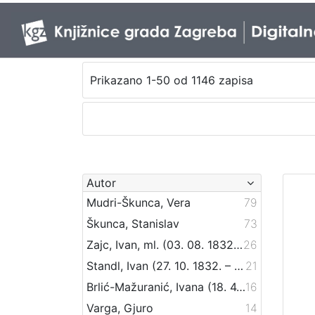
Prikazano 1-50 od 1146 zapisa
Autor
Mudri-Škunca, Vera
79
Škunca, Stanislav
73
Zajc, Ivan, ml. (03. 08. 1832. – 16. 12. 1914.)
26
Standl, Ivan (27. 10. 1832. – 30. 8. 1897.)
21
Brlić-Mažuranić, Ivana (18. 4. 1874. – 21. 9. 1938.)
16
Varga, Gjuro
14