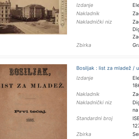
Izdanje
El
Nakladnik
Za
Nakladnički niz
Za
Di
Za
Zbirka
Gr
Bosiljak : list za mladež / 
Izdanje
El
18
Nakladnik
Za
Nakladnički niz
Di
na
Standardni broj
IS
12
Zbirka
Se