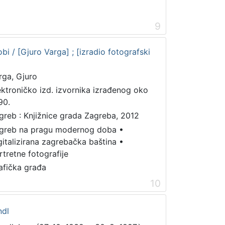
9
bi / [Gjuro Varga] ; [izradio fotografski
rga, Gjuro
ektroničko izd. izvornika izrađenog oko
90.
greb : Knjižnice grada Zagreba, 2012
greb na pragu modernog doba
•
gitalizirana zagrebačka baština
•
rtretne fotografije
afička građa
10
ndl