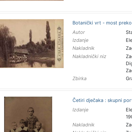
Botanički vrt - most preko
Autor
Sta
Izdanje
El
Nakladnik
Za
Nakladnički niz
Za
Di
Za
Zbirka
Gr
Četiri dječaka : skupni port
Izdanje
El
19
Nakladnik
Za