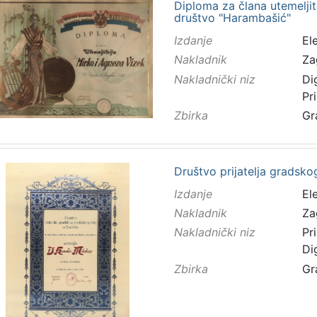
Diploma za člana utemeljit
društvo "Harambašić"
Izdanje
El
Nakladnik
Za
Nakladnički niz
Di
Pr
Zbirka
Gr
Društvo prijatelja gradsko
Izdanje
El
Nakladnik
Za
Nakladnički niz
Pr
Di
Zbirka
Gr