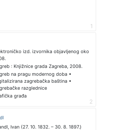
1
ektroničko izd. izvornika objavljenog oko
08.
greb : Knjižnice grada Zagreba, 2008.
greb na pragu modernog doba
•
gitalizirana zagrebačka baština
•
grebačke razglednice
afička građa
2
dl
ndl, Ivan (27. 10. 1832. – 30. 8. 1897.)