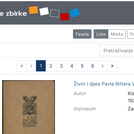
Faseta
Lista
Mreža
Po
1
2
3
4
5
6
(current)
Život i djela Pavla Rittera
Autor
Kla
19
Impresum
Za