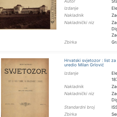
Autor
Sta
Izdanje
El
Nakladnik
Za
Nakladnički niz
Za
Di
Za
Zbirka
Gr
Hrvatski svjetozor : list z
uredio Milan Grlović
Izdanje
El
18
Nakladnik
Za
Nakladnički niz
Za
Di
Standardni broj
IS
Zbirka
Se