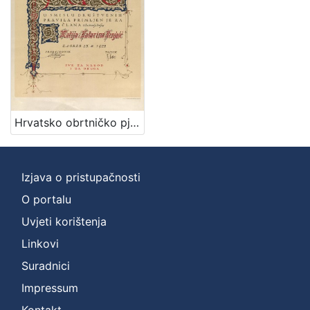
Nakladnička
cjelina
Priznanja zagrebačkih društava
1
Digitalizirana zagrebačka baština
1
Hrvatsko obrtničko pjevačko društvo Jug : [povelja] / [ilustrator] V. Kirin
[
2
]
Izjava o pristupačnosti
Prava
O portalu
Javno dobro
1
Uvjeti korištenja
Linkovi
[
Suradnici
1
Impressum
]