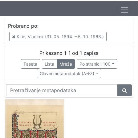
Izdavač
Probrano po:
Knjižnice grada Zagreba
1
Kirin, Vladimir (31. 05. 1894. – 5. 10. 1963.)
Prikazano 1-1 od 1 zapisa
[
1
Faseta
Lista
Mreža
Po stranici: 100
]
Glavni metapodatak (A->Z)
Mjesto
izdanja
Zagreb
1
[
1
]