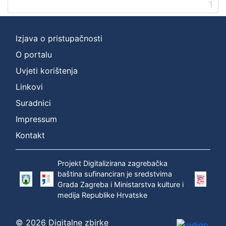
1
Digitalna zbirka Zaprešića
1
Izjava o pristupačnosti
O portalu
[
1
Uvjeti korištenja
]
Linkovi
Suradnici
Impressum
Kontakt
Projekt Digitalizirana zagrebačka
baština sufinanciran je sredstvima
Grada Zagreba i Ministarstva kulture i
medija Republike Hrvatske
© 2026 Digitalne zbirke