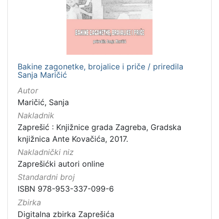
Nakladnička
cjelina
Zaprešićki autori online
1
Bakine zagonetke, brojalice i priče / priredila
Sanja Maričić
[
1
Autor
]
Maričić, Sanja
Vrsta
Nakladnik
građe
Zaprešić : Knjižnice grada Zagreba, Gradska
knjižnica Ante Kovačića, 2017.
knjiga
1
Nakladnički niz
Zaprešićki autori online
Standardni broj
[
ISBN 978-953-337-099-6
1
Zbirka
]
Digitalna zbirka Zaprešića
Zbirka