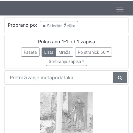
Autor
Probrano po:
Skledar, Željka
Maričić, Sanja
1
Prikazano 1-1 od 1 zapisa
Faseta
Lista
Mreža
Po stranici: 50
[
1
Sortiranje zapisa
]
Mjesto
izdanja
Zaprešić
1
[
1
]