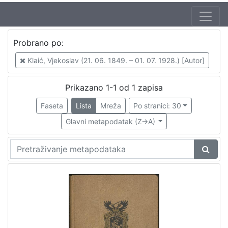
Jezik
Probrano po:
hrvatski
1
Klaić, Vjekoslav (21. 06. 1849. – 01. 07. 1928.) [Autor]
Prikazano 1-1 od 1 zapisa
[
1
Faseta
Lista
Mreža
Po stranici: 30
]
Glavni metapodatak (Z->A)