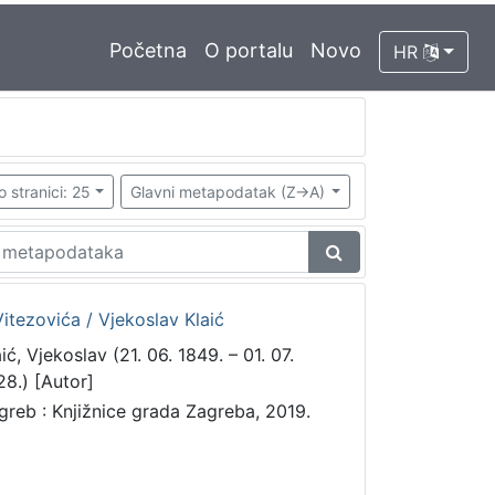
Početna
O portalu
Novo
HR
o stranici: 25
Glavni metapodatak (Z->A)
 Vitezovića / Vjekoslav Klaić
ić, Vjekoslav (21. 06. 1849. – 01. 07.
28.) [Autor]
greb : Knjižnice grada Zagreba, 2019.