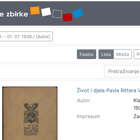
. – 01. 07. 1928.) [Autor]
Faseta
Lista
Mreža
P
Život i djela Pavla Rittera
Autor
Kla
19
Impresum
Za