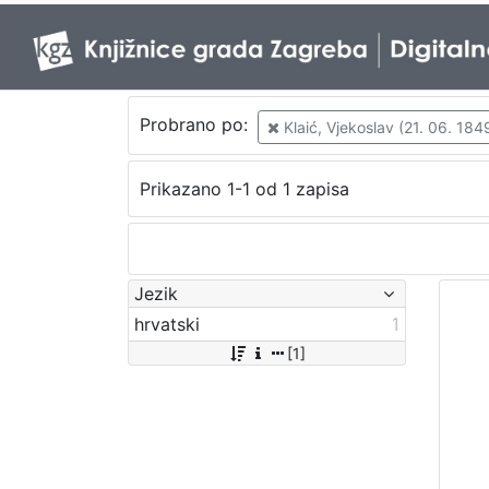
Probrano po:
Klaić, Vjekoslav (21. 06. 1849
Prikazano 1-1 od 1 zapisa
Jezik
hrvatski
1
[1]